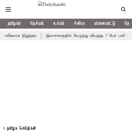
தமிழகம்
தேசியம்
உலகம்
சினிமா
விளையாட்டு
ஜோத
ாக நிறுத்தம்
இமாச்சலத்தில் பேருந்து விபத்து; 7 பேர் பலி - பிரதமர
தமிழக செய்திகள்