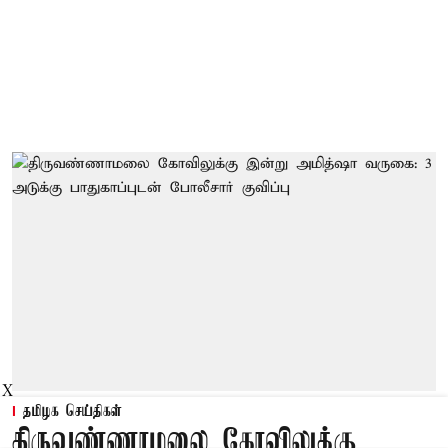
X
தமிழக செய்திகள்
திருவண்ணாமலை கோவிலுக்கு