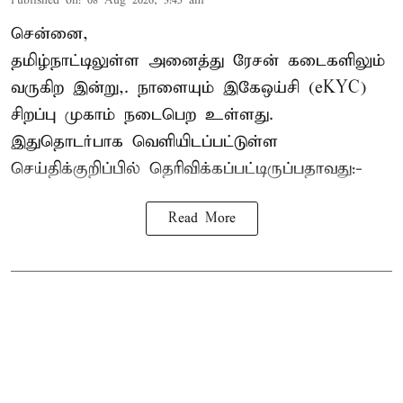
Published on
:
08 Aug 2026, 3:45 am
சென்னை,
தமிழ்நாட்டிலுள்ள அனைத்து ரேசன் கடைகளிலும்
வருகிற இன்று,. நாளையும் இகேஒய்சி (eKYC)
சிறப்பு முகாம் நடைபெற உள்ளது.
இதுதொடர்பாக வெளியிடப்பட்டுள்ள
செய்திக்குறிப்பில் தெரிவிக்கப்பட்டிருப்பதாவது:-
Read More