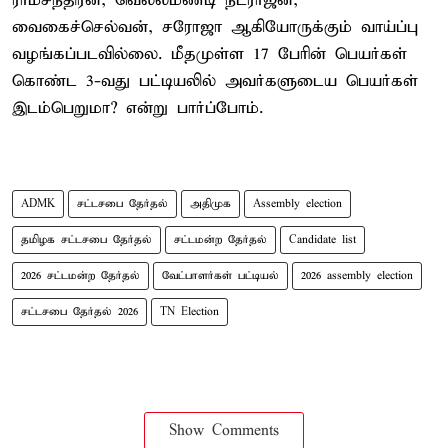
ராமசந்திரன், வெல்லமண்டி நடராஜன்,
வைகைச்செல்வன், சரோஜா ஆகியோருக்கும் வாய்ப்பு
வழங்கப்படவில்லை. மீதமுள்ள 17 பேரின் பெயர்கள்
கொண்ட 3-வது பட்டியலில் அவர்களுடைய பெயர்கள்
இடம்பெறுமா? என்று பார்ப்போம்.
ADMK
சட்டசபை தேர்தல்
அதிமுக
Assembly election
தமிழக சட்டசபை தேர்தல்
சட்டமன்ற தேர்தல்
Candidate list
2026 சட்டமன்ற தேர்தல்
வேட்பாளர்கள் பட்டியல்
2026 assembly election
சட்டசபை தேர்தல் 2026
TN Election
Show Comments