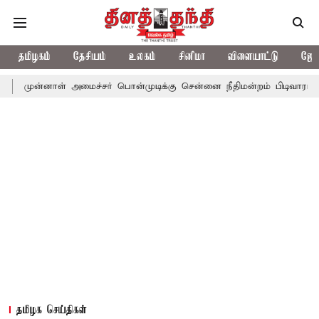
தமிழகம்
தேசியம்
உலகம்
சினிமா
விளையாட்டு
ஜோத
னாள் அமைச்சர் பொன்முடிக்கு சென்னை நீதிமன்றம் பிடிவாராண்ட்
தொ
தமிழக செய்திகள்