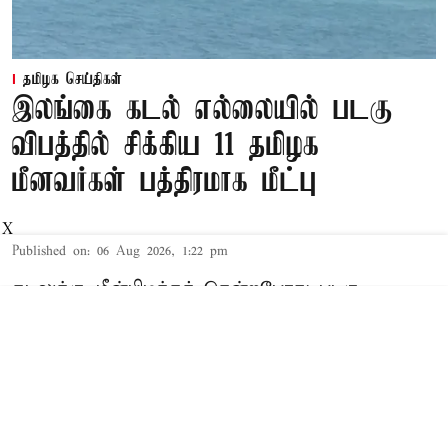
தமிழக செய்திகள்
இலங்கை கடல் எல்லையில் படகு
விபத்தில் சிக்கிய 11 தமிழக
மீனவர்கள் பத்திரமாக மீட்பு
X
Published on
:
06 Aug 2026, 1:22 pm
கடலுக்கு மீன்பிடிக்கச் சென்றபோது படகு
விபத்தில் சிக்கிய 11 தமிழக மீனவர்களை
இலங்கை கடற்படை இன்று பத்திரமாக
மீட்டது.இலங்கையின் வடக்கு கடற்கரை பகுதியில்,
பாக் ஜலசந்தியில் அமைந்துள்ள நெடுந்தீவு
அருகே கடலுக்கடியில் உள்ள பாறையில் மீன்பிடி