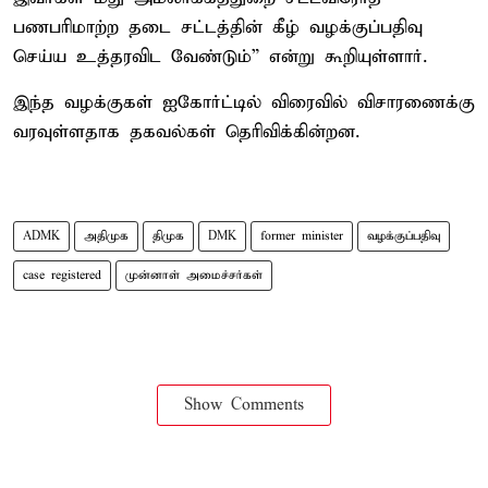
பணபரிமாற்ற தடை சட்டத்தின் கீழ் வழக்குப்பதிவு
செய்ய உத்தரவிட வேண்டும்” என்று கூறியுள்ளார்.
இந்த வழக்குகள் ஐகோர்ட்டில் விரைவில் விசாரணைக்கு
வரவுள்ளதாக தகவல்கள் தெரிவிக்கின்றன.
ADMK
அதிமுக
திமுக
DMK
former minister
வழக்குப்பதிவு
case registered
முன்னாள் அமைச்சர்கள்
Show Comments