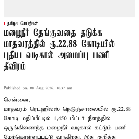
தமிழக செய்திகள்
மழைநீர் தேங்குவதை தடுக்க
மாதவரத்தில் ரூ.22.88 கோடியில்
புதிய வடிகால் அமைப்பு பணி
தீவிரம்
Published on
:
08 Aug 2026, 10:37 am
சென்னை,
மாதவரம் ரெட்ஹில்ஸ் நெடுஞ்சாலையில் ரூ.22.88
கோடி மதிப்பீட்டில் 1,450 மீட்டர் நீளத்தில்
ஒருங்கிணைந்த மழைநீர் வடிகால் கட்டும் பணி
மேற்கொள்ளப்பட்டு வருகிறது. இது குறித்து