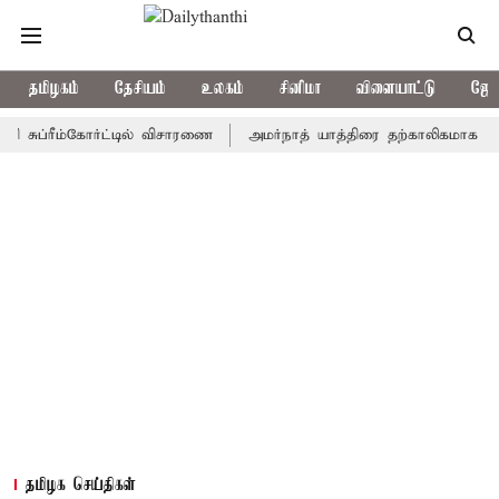
தமிழகம்
தேசியம்
உலகம்
சினிமா
விளையாட்டு
ஜோத
்ரீம்கோர்ட்டில் விசாரணை
அமர்நாத் யாத்திரை தற்காலிகமாக நிறுத்தம்
தமிழக செய்திகள்