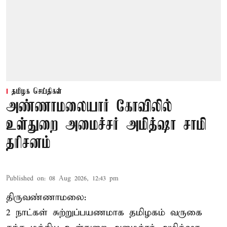
தமிழக செய்திகள்
அண்ணாமலையார் கோவிலில்
உள்துறை அமைச்சர் அமித்ஷா சாமி
தரிசனம்
Published on
:
08 Aug 2026, 12:43 pm
திருவண்ணாமலை:
2 நாட்கள் சுற்றுப்பயணமாக தமிழகம் வருகை