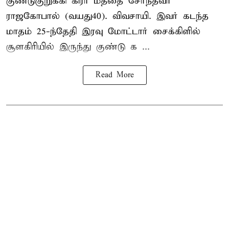
குண்டுகுறுக்கி கிரா மத்தை சேர்ந்தவர்
ராஜகோபால் (வயது40). விவசாயி. இவர் கடந்த
மாதம் 25-ந்தேதி இரவு மோட்டார் சைக்கிளில்
சூளகிரியில் இருந்து குண்டு க ...
Read More