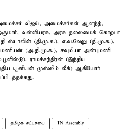
அமைச்சர் விஜய், அமைச்சர்கள் ஆனந்த்,
ேஷ்குமார், வன்னியரசு, அரசு தலைமைக் கொறடா
ி ஸ்டாலின் (தி.மு.க.), எ.வ.வேலு (தி.மு.க.),
்.மணியன் (அ.தி.மு.க.), சவுமியா அன்புமணி
்யூனிஸ்டு), ராமச்சந்திரன் (இந்திய
்திய யூனியன் முஸ்லிம் லீக்) ஆகியோர்
பிடத்தக்கது.
தமிழக சட்டசபை
TN Assembly