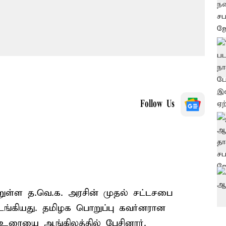
Follow Us
்றுள்ள த.வெ.க. அரசின் முதல் சட்டசபை
டங்கியது. தமிழக பொறுப்பு கவர்னரான
 உரையை ஆங்கிலத்தில் பேசினார்.