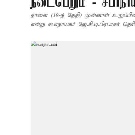
நடைபெறும் - சபாநாய
நாளை (19-ந் தேதி) முன்னாள் உறுப்பினர
என்று சபாநாயகர் ஜே.சி.டி.பிரபாகர் தெரிவ