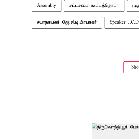
Assembly
சட்டசபை கூட்டத்தொடர்
மு
சபாநாயகர் ஜே.சி.டி.பிரபாகர்
Speaker J.C.D
Sh