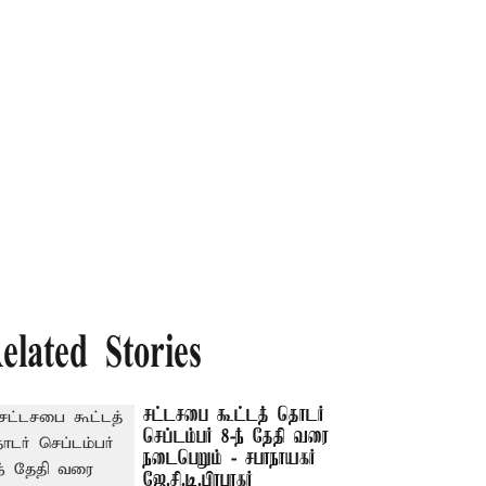
elated Stories
சட்டசபை கூட்டத் தொடர்
செப்டம்பர் 8-ந் தேதி வரை
நடைபெறும் - சபாநாயகர்
ஜே.சி.டி.பிரபாகர்