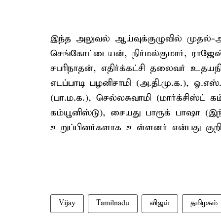
இந்த அலுவல் ஆய்வுக்குழுவில் முதல்-
செங்கோட்டையன், நிர்மல்குமார், ராஜ
சபரிநாதன், எதிர்க்கட்சி தலைவர் உதயநித
எடப்பாடி பழனிசாமி (அ.தி.மு.க.), ஓ.எஸ
(பா.ம.க.), செல்லசுவாமி (மார்க்சிஸ்ட் கம
கம்யூனிஸ்டு), சையது பாரூக் பாஷா (இந
உறுப்பினர்களாக உள்ளனர் என்பது குறிப்
Vijay
Tamilnadu
விஜய்
தமிழகம்