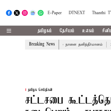
E-Paper
DTNEXT
Thanthi 
தமிழகம்
தேசியம்
உலகம்
சினி
Breaking News
்த்தாய் வாழ்த்து: சட்டமன்றத்தில் நாளை தனித்தீர்மானம்
23 மா
தமிழக செய்திகள்
சட்டசபை கூட்டத்தொ