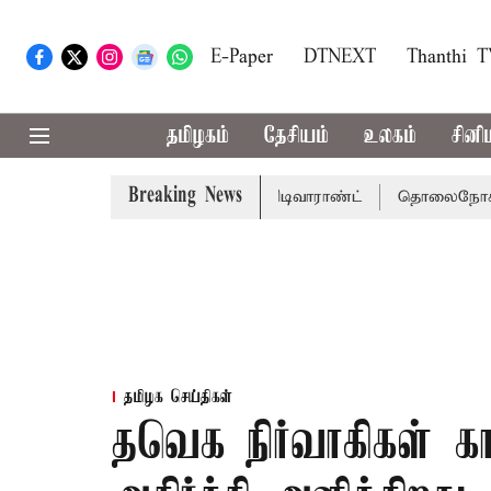
E-Paper
DTNEXT
Thanthi 
தமிழகம்
தேசியம்
உலகம்
சினி
Breaking News
்கு சென்னை நீதிமன்றம் பிடிவாராண்ட்
தொலைநோக்கு பார்வை
தமிழக செய்திகள்
தவெக நிர்வாகிகள் க