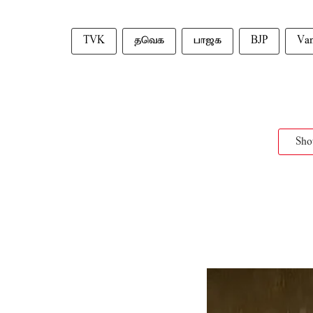
TVK
தவெக
பாஜக
BJP
Van
Sh