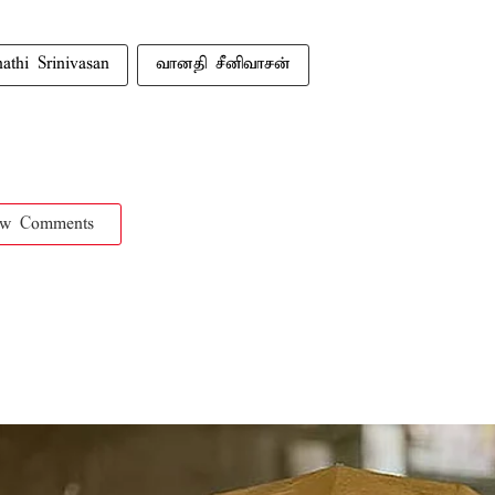
athi Srinivasan
வானதி சீனிவாசன்
ow Comments