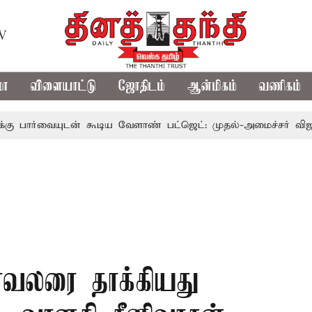
TV
மா
விளையாட்டு
ஜோதிடம்
ஆன்மிகம்
வணிகம்
யுடன் கூடிய வேளாண் பட்ஜெட்: முதல்-அமைச்சர் விஜய்
தம
ாவலரை தாக்கியது