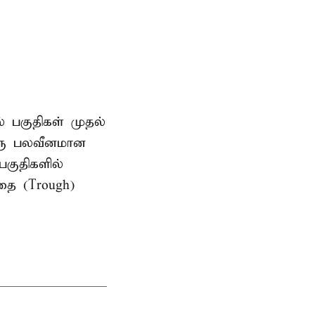
ல் பகுதிகள் முதல்
ஒரு பலவீனமான
பகுதிகளில்
தை (Trough)