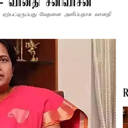
ு - வானதி சீனிவாசன்
வேதனை அளிப்பதாக வானதி
R