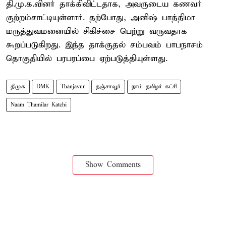
தி.மு.க.வினர் தாக்கிவிட்டதாக, அவருடைய கணவர்
குற்றம்சாட்டியுள்ளார். தற்போது, அனிஷ் பாத்திமா
மருத்துவமனையில் சிகிச்சை பெற்று வருவதாக
கூறப்படுகிறது. இந்த தாக்குதல் சம்பவம் பாபநாசம்
தொகுதியில் பரபரப்பை ஏற்படுத்தியுள்ளது.
திமுக
DMK
Thanjavur
தஞ்சாவூர்
நாம் தமிழர் கட்சி
Naam Thamilar Katchi
Show Comments