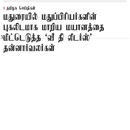
தமிழக செய்திகள்
மதுரையில் மதுப்பிரியர்களின்
புகலிடமாக மாறிய மயானத்தை
மீட்டெடுத்த ‘வீ தி லீடர்ஸ்’
X
தன்னார்வலர்கள்
Published on
:
10 Aug 2026, 7:12 am
மதுரை,
மதுரையில் மதுப்பிரியர்களின் புகலிடமாக மாறிய
மயானத்தை ‘வீ தி லீடர்ஸ்’ அமைப்பின்
தன்னார்வாலர்கள் மீட்டெடுத்தனர்.
Read More