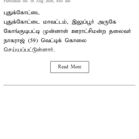
Published on
:
10 Aug 2026, 8:01 am
புதுக்கோட்டை
புதுக்கோட்டை மாவட்டம், இலுப்பூர் அருகே
கோங்குடிபட்டி முன்னாள் ஊராட்சிமன்ற தலைவர்
நாகராஜ் (59) வெட்டிக் கொலை
செய்யப்பட்டுள்ளார்.
Read More