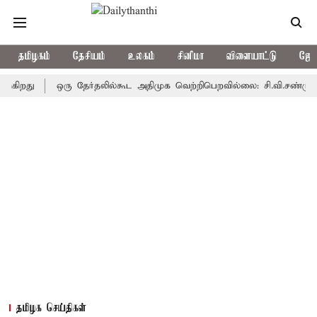
தமிழகம்
தேசியம்
உலகம்
சினிமா
விளையாட்டு
ஜோத
ு
ஒரு தேர்தலில்கூட அதிமுக வெற்றிபெறவில்லை: சி.வி.சண்முகம்
தமிழக செய்திகள்