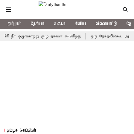
தமிழகம்
தேசியம்
உலகம்
சினிமா
விளையாட்டு
ஜோத
ீர் ஒழுங்காற்று குழு நாளை கூடுகிறது
ஒரு தேர்தலில்கூட அதிமுக வெற
தமிழக செய்திகள்