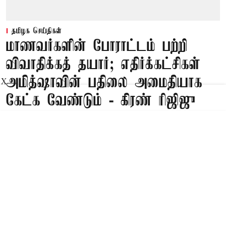
தமிழக செய்திகள்
மாணவர்களின் போராட்டம் பற்றி
விவாதிக்கத் தயார்; எதிர்க்கட்சிகள்
அமித்ஷாவின் பதிலை அமைதியாக
X
கேட்க வேண்டும் - கிரண் ரிஜிஜு
Published on
:
10 Aug 2026, 11:01 am
புதுடெல்லி,
மாணவர்களின் போராட்டம் பற்றி விவாதிக்க
மத்திய அரசு தயாராக இருப்பதாகவும்,
எதிர்க்கட்சிகள் அமித்ஷாவின் பதிலை
அமைதியாக கேட்க வேண்டும் எனவும் கிரண்