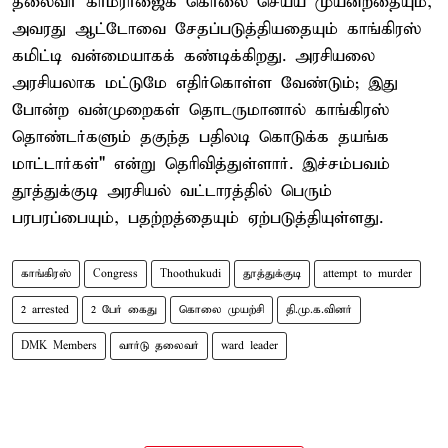
தலைவர் காமராஜைக் கொலை செய்ய முயன்றதையும்,
அவரது ஆட்டோவை சேதப்படுத்தியதையும் காங்கிரஸ்
கமிட்டி வன்மையாகக் கண்டிக்கிறது. அரசியலை
அரசியலாக மட்டுமே எதிர்கொள்ள வேண்டும்; இது
போன்ற வன்முறைகள் தொடருமானால் காங்கிரஸ்
தொண்டர்களும் தகுந்த பதிலடி கொடுக்க தயங்க
மாட்டார்கள்" என்று தெரிவித்துள்ளார். இச்சம்பவம்
தூத்துக்குடி அரசியல் வட்டாரத்தில் பெரும்
பரபரப்பையும், பதற்றத்தையும் ஏற்படுத்தியுள்ளது.
காங்கிரஸ்
Congress
Thoothukudi
தூத்துக்குடி
attempt to murder
2 arrested
2 பேர் கைது
கொலை முயற்சி
தி.மு.க.வினர்
DMK Members
வார்டு தலைவர்
ward leader