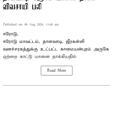
விவசாயி பலி
Published on
:
09 Aug 2026, 11:40 am
ஈரோடு,
ஈரோடு மாவட்டம்,
தாளவாடி
, ஜீரகள்ளி
வனச்சரகத்துக்கு உட்பட்ட காமையன்புரம் அருகே
ஒற்றை காட்டு
யானை தாக்கி
யதில்
Read More