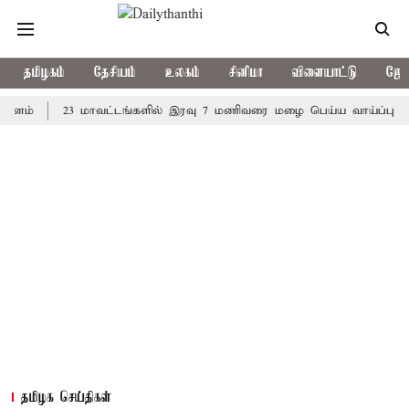
தமிழகம்
தேசியம்
உலகம்
சினிமா
விளையாட்டு
ஜோத
23 மாவட்டங்களில் இரவு 7 மணிவரை மழை பெய்ய வாய்ப்பு
கொரி
தமிழக செய்திகள்