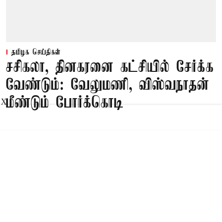
தமிழக செய்திகள்
சசிகலா, தினகரனை கட்சியில் சேர்க்க
வேண்டும்: வேலுமணி, விஸ்வநாதன்
மீண்டும் போர்க்கொடி
X
Published on
:
09 Aug 2026, 8:47 am
சென்னை,
சசிகலா, தினகரனை கட்சியில் சேர்க்க வேண்டும்,
அவர்களுடன் பேசி கட்சியை பலப்படுத்த
வேண்டும் என பழனிசாமிக்கு வேலுமணி,
விஸ்வநாதன் ஆகியோர் இணைந்து கடிதம் எழுதி