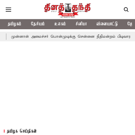
தமிழகம்
தேசியம்
உலகம்
சினிமா
விளையாட்டு
ஜோத
ாள் அமைச்சர் பொன்முடிக்கு சென்னை நீதிமன்றம் பிடிவாராண்ட்
தொல
தமிழக செய்திகள்