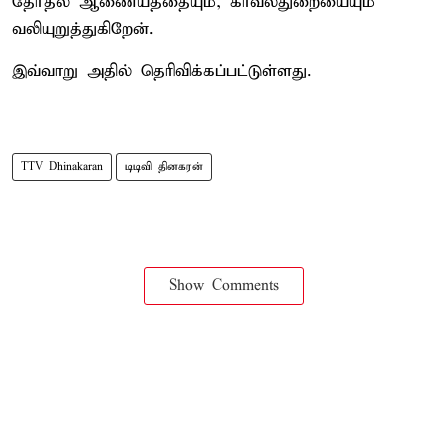
தேர்தல் ஆணையத்தையும், காவல்துறையையும்
வலியுறுத்துகிறேன்.
இவ்வாறு அதில் தெரிவிக்கப்பட்டுள்ளது.
TTV Dhinakaran
டிடிவி தினகரன்
Show Comments