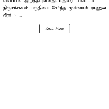
வியப்பில் ஆழ்த்தியுள்ளது. மதுரை மாவட்டம்
திருமங்கலம் பகுதியை சேர்ந்த
முன்னாள் ராணுவ
வீரர் < ...
Read More