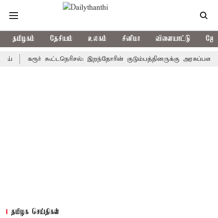
தமிழகம்
தேசியம்
உலகம்
சினிமா
விளையாட்டு
ஜோத
கரூர் கூட்டநெரிசல்: இறந்தோரின் குடும்பத்தினருக்கு அரசுப்பணி வழக்கு;
தமிழக செய்திகள்