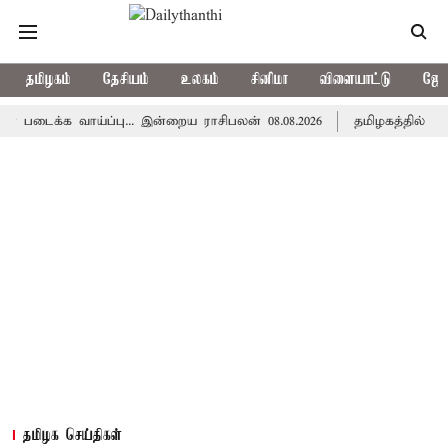
தமிழகம்
தேசியம்
உலகம்
சினிமா
விளையாட்டு
ஜோத
க வாய்ப்பு... இன்றைய ராசிபலன் 08.08.2026
தமிழகத்தில் இன்று ம
தமிழக செய்திகள்