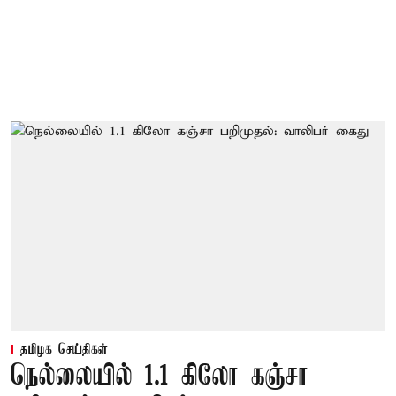
தமிழக செய்திகள்
நெல்லையில் 1.1 கிலோ கஞ்சா