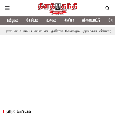
தமிழகம்
தேசியம்
உலகம்
சினிமா
விளையாட்டு
ஜோத
ம் பயன்பாட்டை தவிர்க்க வேண்டும்: அமைச்சர் வினோத்
5 ஆண்டுக
தமிழக செய்திகள்