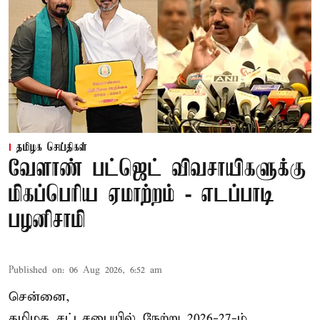
தமிழக செய்திகள்
வேளாண் பட்ஜெட் விவசாயிகளுக்கு
மிகப்பெரிய ஏமாற்றம் - எடப்பாடி
பழனிசாமி
Published on
:
06 Aug 2026, 6:52 am
சென்னை,
தமிழக சட்டசபையில் நேற்று 2026-27-ம்