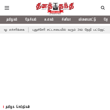
தமிழகம்
தேசியம்
உலகம்
சினிமா
விளையாட்டு
ஜோத
்கை
புதுச்சேரி சட்டசபையில் வரும் 24ம் தேதி பட்ஜெட் தாக்கல் செய்க
தமிழக செய்திகள்