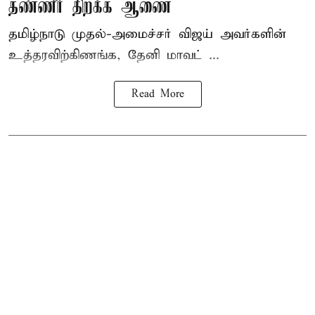
தண்ணீர் திறக்க ஆணை
தமிழ்நாடு
முதல்-அமைச்சர் விஜய்
அவர்களின்
உத்தரவிற்கிணங்க, தேனி மாவட் ...
Read More