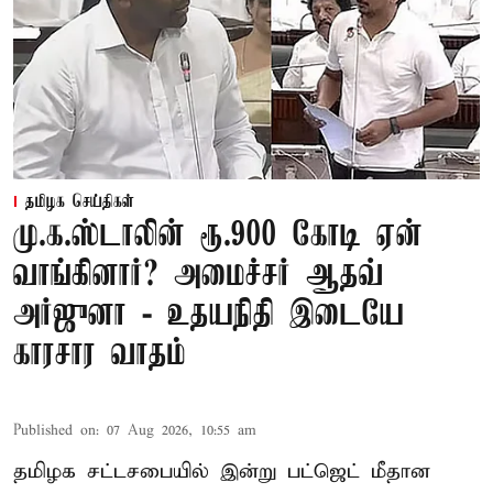
தமிழக செய்திகள்
மு.க.ஸ்டாலின் ரூ.900 கோடி ஏன்
வாங்கினார்? அமைச்சர் ஆதவ்
அர்ஜுனா - உதயநிதி இடையே
காரசார வாதம்
Published on
:
07 Aug 2026, 10:55 am
தமிழக சட்டசபையில் இன்று பட்ஜெட் மீதான