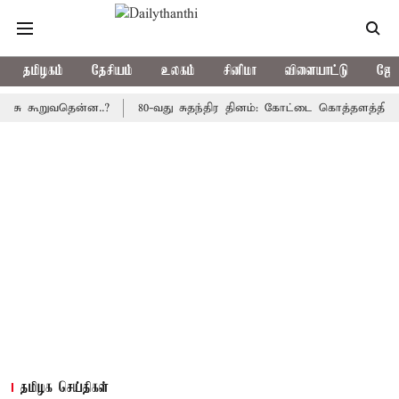
தமிழகம்
தேசியம்
உலகம்
சினிமா
விளையாட்டு
ஜோத
ூறுவதென்ன..?
80-வது சுதந்திர தினம்: கோட்டை கொத்தளத்தில் முதல்
தமிழக செய்திகள்