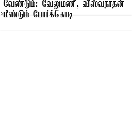
வேண்டும்: வேலுமணி, விஸ்வநாதன்
மீண்டும் போர்க்கொடி
X
Published on
:
09 Aug 2026, 8:47 am
சென்னை,
சசிகலா, தினகரனை கட்சியில் சேர்க்க வேண்டும்,
அவர்களின் பேசி கட்சியை பலத்தப்படுத்த
வேண்டும் என பழனிசாமிக்கு வேலுமணி,
விஸ்வநாதன் ஆகியோர் இணைந்து கடிதம் எழுதி
உள்ளனர்.
Read More