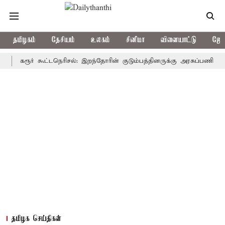
தமிழகம்
தேசியம்
உலகம்
சினிமா
விளையாட்டு
ஜோத
ரூர் கூட்டநெரிசல்: இறந்தோரின் குடும்பத்தினருக்கு அரசுப்பணி வழக்கு; வர
தமிழக செய்திகள்