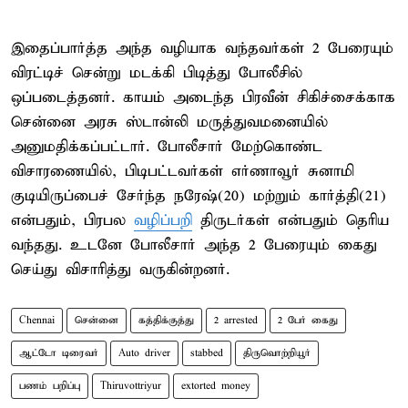
இதைப்பார்த்த அந்த வழியாக வந்தவர்கள் 2 பேரையும்
விரட்டிச் சென்று மடக்கி பிடித்து போலீசில்
ஒப்படைத்தனர். காயம் அடைந்த பிரவீன் சிகிச்சைக்காக
சென்னை அரசு ஸ்டான்லி மருத்துவமனையில்
அனுமதிக்கப்பட்டார். போலீசார் மேற்கொண்ட
விசாரணையில், பிடிபட்டவர்கள் எர்ணாவூர் சுனாமி
குடியிருப்பைச் சேர்ந்த நரேஷ்(20) மற்றும் கார்த்தி(21)
என்பதும், பிரபல
வழிப்பறி
திருடர்கள் என்பதும் தெரிய
வந்தது. உடனே போலீசார் அந்த 2 பேரையும் கைது
செய்து விசாரித்து வருகின்றனர்.
Chennai
சென்னை
கத்திக்குத்து
2 arrested
2 பேர் கைது
ஆட்டோ டிரைவர்
Auto driver
stabbed
திருவொற்றியூர்
பணம் பறிப்பு
Thiruvottriyur
extorted money