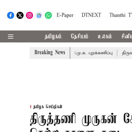
E-Paper
DTNEXT
Thanthi 
தமிழகம்
தேசியம்
உலகம்
சினி
Breaking News
ள் கூட்டம் - அ.தி.மு.க., தி.மு.க. புறக்கணிப்பு
திருவண்ணா
தமிழக செய்திகள்
திருத்தணி முருகன் 