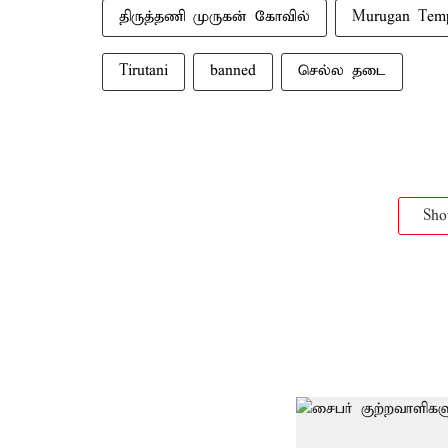
திருத்தணி முருகன் கோவில்
Murugan Tem
Tirutani
banned
செல்ல தடை
Sh