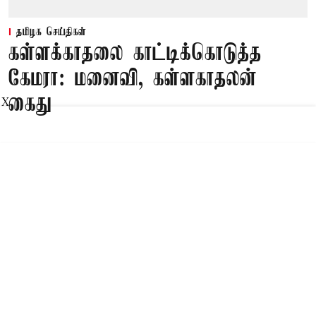
தமிழக செய்திகள்
கள்ளக்காதலை காட்டிக்கொடுத்த
கேமரா: மனைவி, கள்ளகாதலன்
கைது
X
Published on
:
08 Aug 2026, 10:47 am
சூளகிரி,
சூளகிரி அருகே விவசாயி சாவில் திடீர்
திருப்பமாக கள்ளக்காதலை கண்டித்ததால்
இரும்பு கம்பியால் அடித்து கொன்றது
அம்பலமானது. இதுதொடர்பாக மனைவி மற்றும்
கள்ளக்காதலன் ஆகிய 2 பேரை போலீசார் கைது
செய்தனர்.