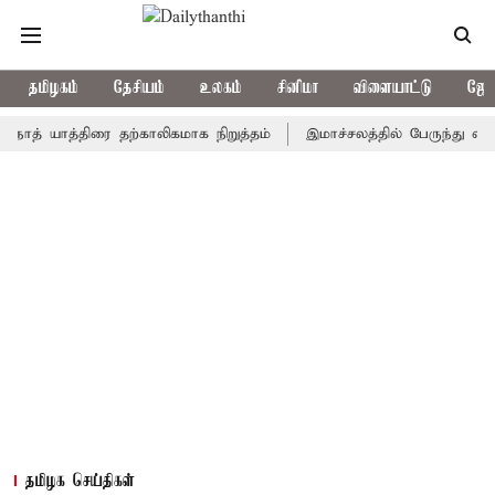
தமிழகம்
தேசியம்
உலகம்
சினிமா
விளையாட்டு
ஜோத
யாத்திரை தற்காலிகமாக நிறுத்தம்
இமாச்சலத்தில் பேருந்து விபத்து; 
தமிழக செய்திகள்