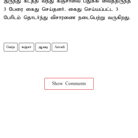
இருந்து கடத்தி வந்து கஞ்சாவை பதுக்கி வைத்திருந்த
3 பேரை கைது செய்தனர். கைது செய்யப்பட்ட 3
பேரிடம் தொடர்ந்து விசாரணை நடைபெற்று வருகிறது.
Ganja
கஞ்சா
ஆவடி
Aavadi
Show Comments