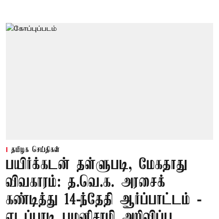
தமிழக செய்திகள்
பயிர்க்கடன் தள்ளுபடி, மேகதாது
விவகாரம்: த.வெ.க. அரசைக்
கண்டித்து 14-ந்தேதி ஆர்ப்பாட்டம் -
எடப்பாடி பழனிசாமி அறிவிப்பு