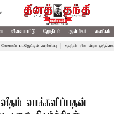
TV
மா
விளையாட்டு
ஜோதிடம்
ஆன்மிகம்
வணிகம்
பட்ஜெட்டில் அறிவிப்பு
சுதந்திர தின விழா ஒத்திகை: சென்னை
ீதம் வாக்களிப்பதன்