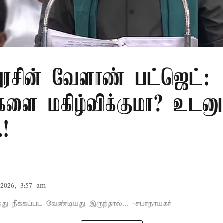
சின் வேளாண் பட்ஜெட்:
களை மகிழ்விக்குமா? உடனு
.!
2026, 3:57 am
்து நீக்கப்பட வேண்டியது இருந்தால்... -சபாநாயகர்