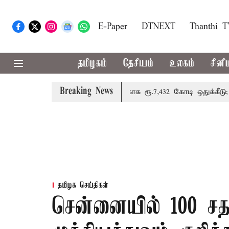
E-Paper
DTNEXT
Thanthi 
தமிழகம்
தேசியம்
உலகம்
சினி
Breaking News
கான இலவச மின்சாரத்துக்காக ரூ.7,432 கோடி ஒதுக்கீடு; வேளாண் 
தமிழக செய்திகள்
சென்னையில் 100 சதவ