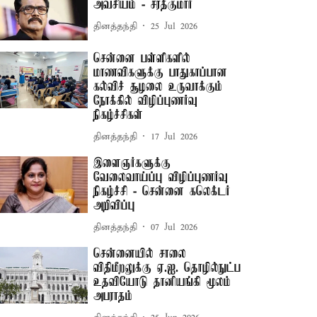
அவசியம் - சரத்குமார்
தினத்தந்தி
25 Jul 2026
சென்னை பள்ளிகளில்
மாணவிகளுக்கு பாதுகாப்பான
கல்விச் சூழலை உருவாக்கும்
நோக்கில் விழிப்புணர்வு
நிகழ்ச்சிகள்
தினத்தந்தி
17 Jul 2026
இளைஞர்களுக்கு
வேலைவாய்ப்பு விழிப்புணர்வு
நிகழ்ச்சி - சென்னை கலெக்டர்
அறிவிப்பு
தினத்தந்தி
07 Jul 2026
சென்னையில் சாலை
விதிமீறலுக்கு ஏ.ஐ. தொழில்நுட்ப
உதவியோடு தானியங்கி மூலம்
அபராதம்