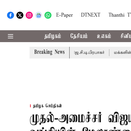
E-Paper
DTNEXT
Thanthi 
தமிழகம்
தேசியம்
உலகம்
சினி
Breaking News
டைபெறும் - சபாநாயகர் ஜே.சி.டி.பிரபாகர்
மக்களின் எதிர்பார
தமிழக செய்திகள்
முதல்-அமைச்சர் விஜ