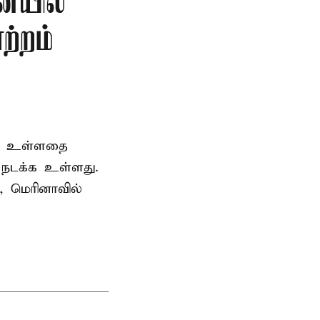
ையில்
ற்றம்
ெற உள்ளதை
ி நடக்க உள்ளது.
, மெரினாவில்