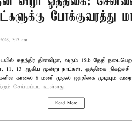
 தின விழா ஒத்திகை: சென்ன
ாட்களுக்கு போக்குவரத்து மா
2026, 2:17 am
ில் சுதந்திர தினவிழா, வரும் 15ம் தேதி நடைப
ை, 11, 13 ஆகிய மூன்று நாட்கள், ஒத்திகை நிகழ்ச்ச
்களில் காலை 6 மணி முதல் ஒத்திகை முடியும் வரை
ற்றம் செய்யப்பட உள்ளது.
Read More