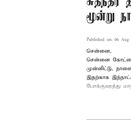
சுதந்திர
மூன்று ந
Published on
:
06 Aug 
சென்னை,
சென்னை கோட்டைய
முன்னிட்டு, நாள
இதற்காக இந்நாட
போக்குவரத்து மா