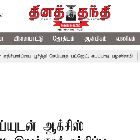
TV
மா
விளையாட்டு
ஜோதிடம்
ஆன்மிகம்
வணிகம்
்ப்பை பூர்த்தி செய்யாத பட்ஜெட்; எடப்பாடி பழனிசாமி
பட்ஜெட்
ய்யுடன் ஆக்சிஸ்