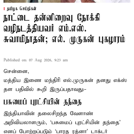
தமிழக செய்திகள்
நாட்டை தன்னிறைவு நோக்கி
வழிநடத்தியவர் எம்.எஸ்.
சுவாமிநாதன்; எல். முருகன் புகழாரம்
Published on
:
07 Aug 2026, 9:23 am
சென்னை,
மத்திய இணை மந்திரி
எல்.முருகன்
தனது எக்ஸ்
தள பதிவில் கூறி இருப்பதாவது:-
பசுமைப் புரட்சியின் தந்தை
இந்தியாவின் தலைசிறந்த வேளாண்
அறிவியலாளரும், ‘பசுமைப் புரட்சியின் தந்தை’
எனப் போற்றப்படும் ‘பாரத ரத்னா’ டாக்டர்