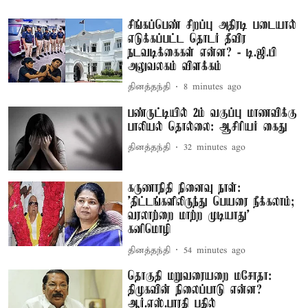
சிங்கப்பெண் சிறப்பு அதிரடி படையால்
எடுக்கப்பட்ட தொடர் தீவிர
நடவடிக்கைகள் என்ன? - டி.ஜி.பி
அலுவலகம் விளக்கம்
தினத்தந்தி
8 minutes ago
பண்ருட்டியில் 2ம் வகுப்பு மாணவிக்கு
பாலியல் தொல்லை: ஆசிரியர் கைது
தினத்தந்தி
32 minutes ago
கருணாநிதி நினைவு நாள்:
'திட்டங்களிலிருந்து பெயரை நீக்கலாம்;
வரலாற்றை மாற்ற முடியாது' –
கனிமொழி
தினத்தந்தி
54 minutes ago
தொகுதி மறுவரையறை மசோதா:
திமுகவின் நிலைப்பாடு என்ன?
ஆர்.எஸ்.பாரதி பதில்