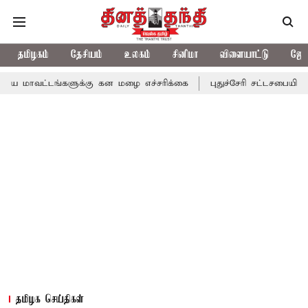
தமிழகம்
தேசியம்
உலகம்
சினிமா
விளையாட்டு
ஜோத
ங்களுக்கு கன மழை எச்சரிக்கை
புதுச்சேரி சட்டசபையில் வரும் 24ம்
தமிழக செய்திகள்