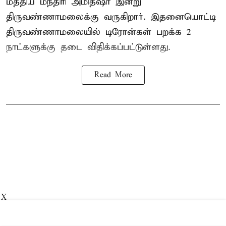
மத்திய மந்திரி அமித்ஷா இன்று
திருவண்ணாமலைக்கு வருகிறார். இதனையொட்டி
திருவண்ணாமலையில் டிரோன்கள் பறக்க 2
நாட்களுக்கு தடை விதிக்கப்பட்டுள்ளது.
Read More
X