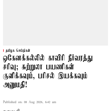
தமிழக செய்திகள்
ஒகேனக்கல்லில் காவிரி நீர்வரத்து
சரிவு; சுற்றுலா பயணிகள்
குளிக்கவும், பரிசல் இயக்கவும்
அனுமதி!
Published on
:
08 Aug 2026, 6:42 am