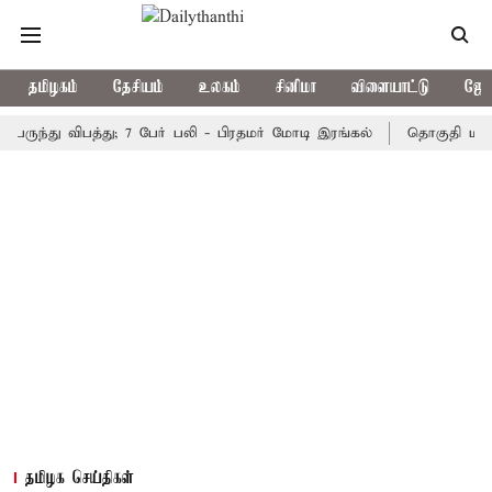
தமிழகம்
தேசியம்
உலகம்
சினிமா
விளையாட்டு
ஜோத
து விபத்து; 7 பேர் பலி - பிரதமர் மோடி இரங்கல்
தொகுதி மறுவரையற
தமிழக செய்திகள்