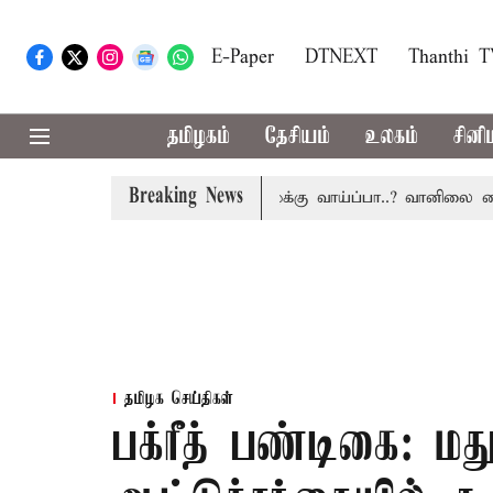
E-Paper
DTNEXT
Thanthi 
தமிழகம்
தேசியம்
உலகம்
சினி
Breaking News
தமிழகத்தில் இன்று மழைக்கு வாய்ப்பா..? வானிலை மையம்
தமிழக செய்திகள்
பக்ரீத் பண்டிகை: மத