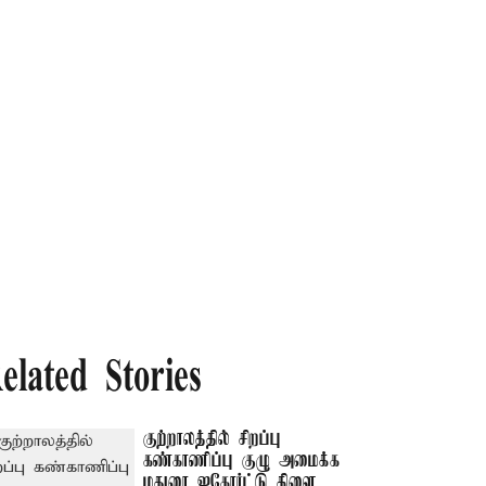
elated Stories
குற்றாலத்தில் சிறப்பு
கண்காணிப்பு குழு அமைக்க
மதுரை ஐகோர்ட்டு கிளை