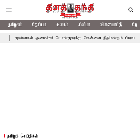
தமிழகம்
தேசியம்
உலகம்
சினிமா
விளையாட்டு
ஜோத
னாள் அமைச்சர் பொன்முடிக்கு சென்னை நீதிமன்றம் பிடிவாராண்ட்
தொ
தமிழக செய்திகள்