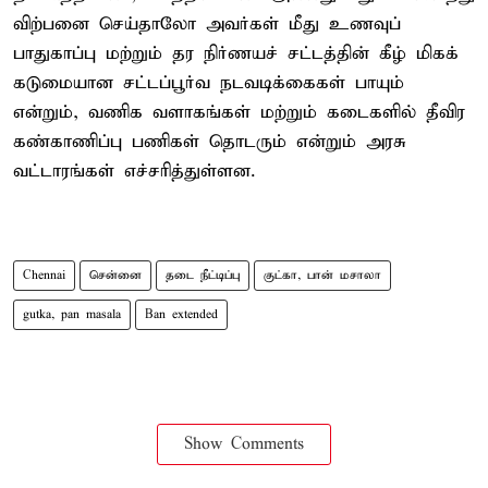
விற்பனை செய்தாலோ அவர்கள் மீது உணவுப்
பாதுகாப்பு மற்றும் தர நிர்ணயச் சட்டத்தின் கீழ் மிகக்
கடுமையான சட்டப்பூர்வ நடவடிக்கைகள் பாயும்
என்றும், வணிக வளாகங்கள் மற்றும் கடைகளில் தீவிர
கண்காணிப்பு பணிகள் தொடரும் என்றும் அரசு
வட்டாரங்கள் எச்சரித்துள்ளன.
Chennai
சென்னை
தடை நீட்டிப்பு
குட்கா, பான் மசாலா
gutka, pan masala
Ban extended
Show Comments