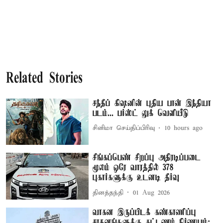
Related Stories
சந்தீப் கிஷனின் புதிய பான் இந்தியா
படம்... பர்ஸ்ட் லுக் வெளியீடு
சினிமா செய்திப்பிரிவு
10 hours ago
சிங்கப்பெண் சிறப்பு அதிரடிப்படை
மூலம் ஒரே வாரத்தில் 378
புகார்களுக்கு உடனடி தீர்வு
தினத்தந்தி
01 Aug 2026
வாகன இருப்பிடக் கண்காணிப்பு
சாதனங்களுக்கு கட்டணம் நிர்ணயம்: