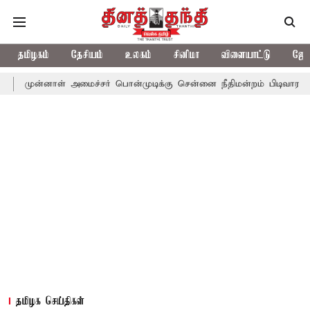
தமிழகம்
தேசியம்
உலகம்
சினிமா
விளையாட்டு
ஜோத
ாள் அமைச்சர் பொன்முடிக்கு சென்னை நீதிமன்றம் பிடிவாராண்ட்
தொல
தமிழக செய்திகள்