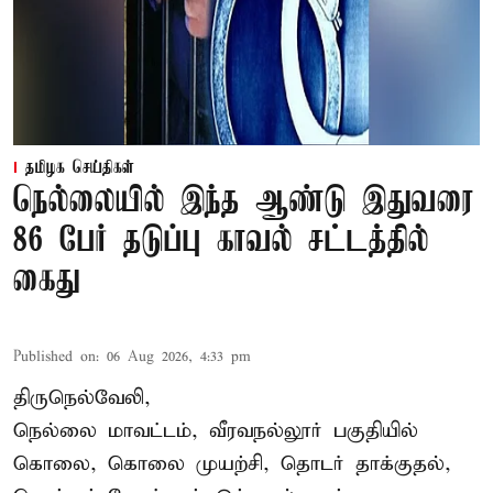
தமிழக செய்திகள்
நெல்லையில் இந்த ஆண்டு இதுவரை
86 பேர் தடுப்பு காவல் சட்டத்தில்
கைது
Published on
:
06 Aug 2026, 4:33 pm
திருநெல்வேலி,
நெல்லை மாவட்டம், வீரவநல்லூர் பகுதியில்
கொலை, கொலை முயற்சி, தொடர் தாக்குதல்,