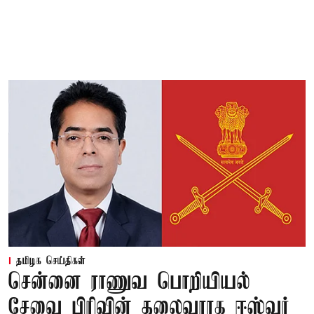
தமிழக செய்திகள்
சென்னை ராணுவ பொறியியல்
சேவை பிரிவின் தலைவராக ஈஸ்வர்