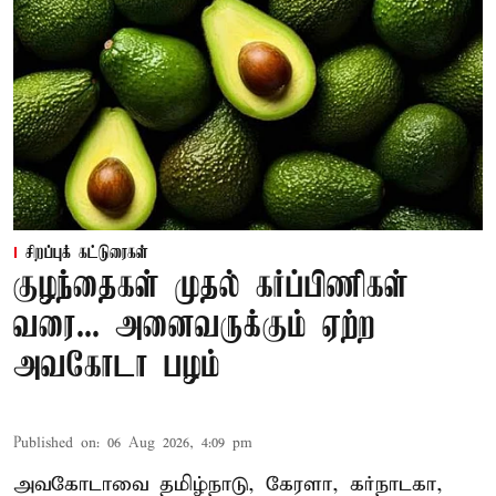
சிறப்புக் கட்டுரைகள்
குழந்தைகள் முதல் கர்ப்பிணிகள்
வரை... அனைவருக்கும் ஏற்ற
அவகோடா பழம்
Published on
:
06 Aug 2026, 4:09 pm
அவகோடாவை தமிழ்நாடு, கேரளா, கர்நாடகா,