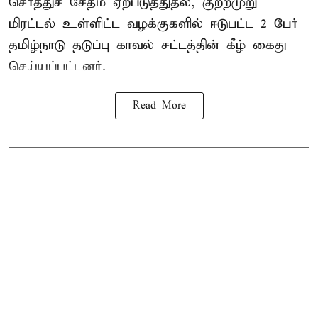
சொத்துச் சேதம் ஏற்படுத்துதல், குற்றமுறு
மிரட்டல் உள்ளிட்ட வழக்குகளில் ஈடுபட்ட 2 பேர்
தமிழ்நாடு தடுப்பு காவல் சட்டத்தின் கீழ்
கைது
செய்யப்பட்டனர்.
Read More