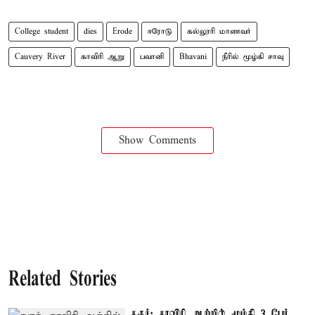
College student
dies
Erode
ஈரோடு
கல்லூரி மாணவர்
Cauvery River
காவிரி ஆறு
பவானி
Bhavani
நீரில் மூழ்கி சாவு
Show Comments
Related Stories
கரூர்: காவிரி ஆற்றில் மூழ்கி 3 பேர்