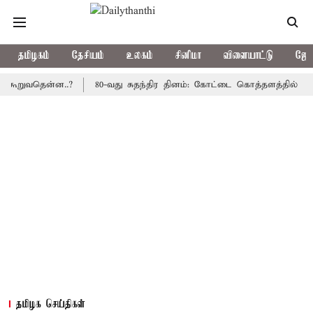
தமிழகம்
தேசியம்
உலகம்
சினிமா
விளையாட்டு
ஜோத
வதென்ன..?
80-வது சுதந்திர தினம்: கோட்டை கொத்தளத்தில் முதல் மு
தமிழக செய்திகள்