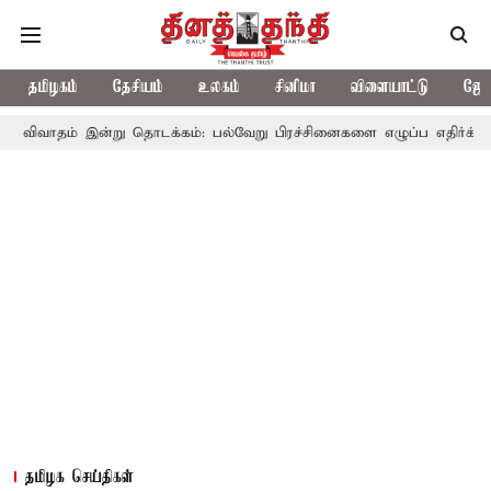
தமிழகம்
தேசியம்
உலகம்
சினிமா
விளையாட்டு
ஜோத
ன்று தொடக்கம்: பல்வேறு பிரச்சினைகளை எழுப்ப எதிர்க்கட்சிகள் திட்டம
தமிழக செய்திகள்