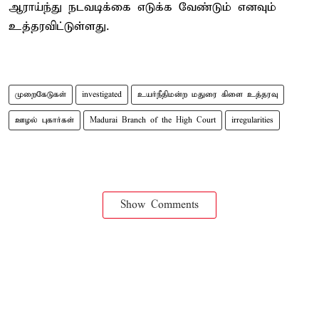
ஆராய்ந்து நடவடிக்கை எடுக்க வேண்டும் எனவும்
உத்தரவிட்டுள்ளது.
முறைகேடுகள்
investigated
உயர்நீதிமன்ற மதுரை கிளை உத்தரவு
ஊழல் புகார்கள்
Madurai Branch of the High Court
irregularities
Show Comments