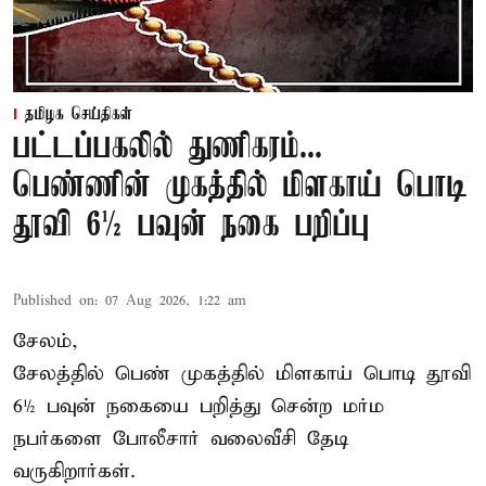
தமிழக செய்திகள்
பட்டப்பகலில் துணிகரம்...
பெண்ணின் முகத்தில் மிளகாய் பொடி
தூவி 6½ பவுன் நகை பறிப்பு
Published on
:
07 Aug 2026, 1:22 am
சேலம்,
சேலத்தில் பெண் முகத்தில் மிளகாய் பொடி தூவி
6½ பவுன் நகையை பறித்து சென்ற மர்ம
நபர்களை போலீசார் வலைவீசி தேடி
வருகிறார்கள்.