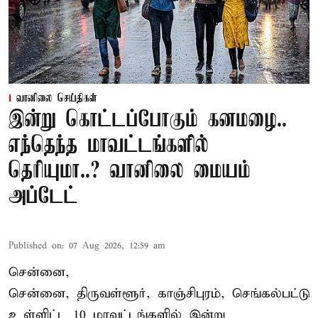
வானிலை செய்திகள்
இன்று கொட்டப்போகும் கனமழை..
எந்தெந்த மாவட்டங்களில்
தெரியுமா..? வானிலை மையம்
அப்டேட்
Published on
:
07 Aug 2026, 12:59 am
சென்னை,
சென்னை, திருவள்ளூர், காஞ்சிபுரம், செங்கல்பட்டு
உள்ளிட்ட 10 மாவட்டங்களில் இன்று