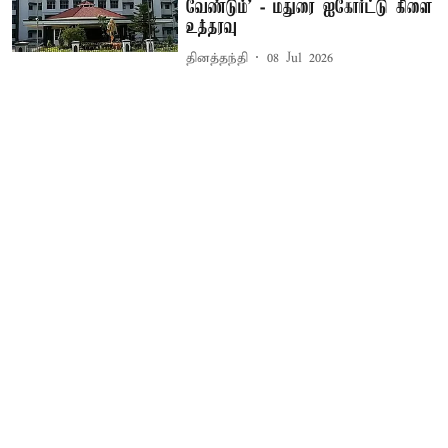
வேண்டும்’ - மதுரை ஐகோர்ட்டு கிளை
உத்தரவு
தினத்தந்தி
08 Jul 2026