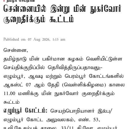
தமிழக செய்திகள்
சென்னையில் இன்று மின் நுகர்வோர்
குறைதீர்க்கும் கூட்டம்
Published on
:
07 Aug 2026, 1:13 am
சென்னை,
தமிழ்நாடு மின் பகிர்மான கழகம் வெளியிட்டுள்ள
செய்திக்குறிப்பில் தெரிவித்திருப்பதாவது;-
எழும்பூர், ஆவடி மற்றும் பெரம்பூர் கோட்டங்களில்
ஆகஸ்ட் 07 ஆம் தேதி (வெள்ளிக்கிழமை) காலை
11.00 மணிக்கு மின் நுகர்வோர் குறைதீர்க்கும்
கூட்டம்
எழும்பூர் கோட்டம்:
செயற்பொறியாளர் இ&ப/
எழும்பூர் கோட்ட அலுவலகம், எண். 53,
ஈ.வி.கே.சம்பத் சாலை, 33/11 கி.வோ. எழும்பூர்