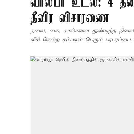
வாலிபர் உடல்: 4 த
தீவிர விசாரணை
தலை, கை, கால்களை துண்டித்த நிலைய
வீசி சென்ற சம்பவம் பெரும் பரபரப்பை ஏ