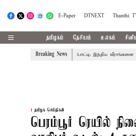
E-Paper
DTNEXT
Thanthi 
தமிழகம்
தேசியம்
உலகம்
சினி
Breaking News
கொரிய பேட்மிண்டன் இறுதி போட்டி; இந்திய வீராங்கனை சாம்பிய
தமிழக செய்திகள்
பெரம்பூர் ரெயில் நில