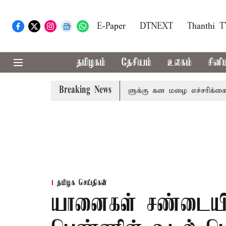
E-Paper
DTNEXT
Thanthi 
தமிழகம்
தேசியம்
உலகம்
சினி
Breaking News
னி,நீலகிரி ஆகிய மாவட்டங்களுக்கு கன மழை எச்சரிக்கை
தமிழக செய்திகள்
யானைகள் சண்டையில்