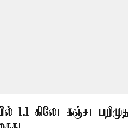
ல் 1.1 கிலோ கஞ்சா பறிமுத
கைது