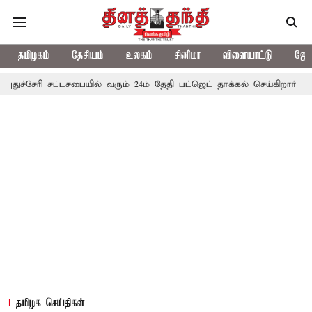
தமிழகம்
தேசியம்
உலகம்
சினிமா
விளையாட்டு
ஜோத
ேரி சட்டசபையில் வரும் 24ம் தேதி பட்ஜெட் தாக்கல் செய்கிறார் முதல்-அமைச
தமிழக செய்திகள்