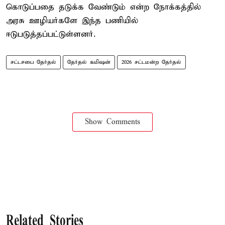
கொடுப்பதை தடுக்க வேண்டும் என்ற நோக்கத்தில்
அரசு ஊழியர்களே இந்த பணியில்
ஈடுபடுத்தப்பட்டுள்ளனர்.
சட்டசபை தேர்தல்
தேர்தல் கமிஷன்
2026 சட்டமன்ற தேர்தல்
Show Comments
Related Stories