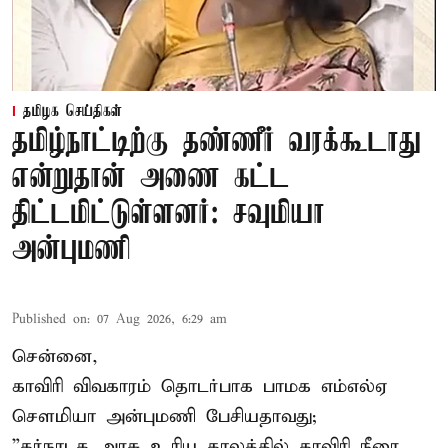
தமிழக செய்திகள்
தமிழ்நாட்டிற்கு தண்ணீர் வரக்கூடாது
என்றுதான் அணை கட்ட
திட்டமிட்டுள்ளனர்: சவுமியா
அன்புமணி
Published on
:
07 Aug 2026, 6:29 am
சென்னை,
காவிரி விவகாரம் தொடர்பாக பாமக எம்எல்ஏ
சௌமியா அன்புமணி பேசியதாவது;
”கர்நாடக அரசு உரிய காலத்தில் காவிரி நீரை