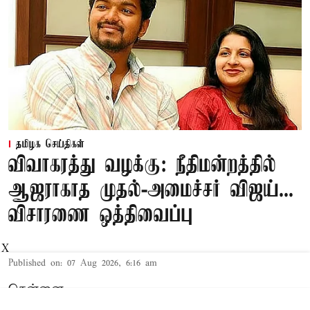
தமிழக செய்திகள்
விவாகரத்து வழக்கு: நீதிமன்றத்தில்
ஆஜராகாத முதல்-அமைச்சர் விஜய்...
விசாரணை ஒத்திவைப்பு
X
Published on
:
07 Aug 2026, 6:16 am
சென்னை,
தமிழக முதல்-அமைச்சர் விஜய் மற்றும் அவரது