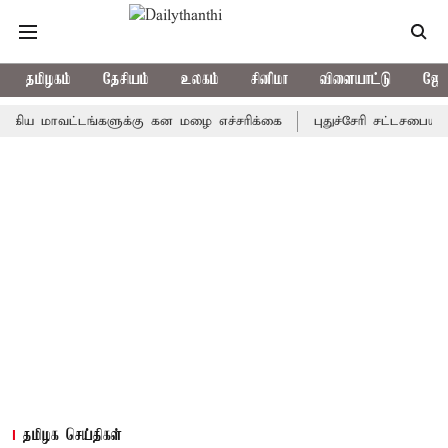
தமிழகம்
தேசியம்
உலகம்
சினிமா
விளையாட்டு
ஜோத
ாவட்டங்களுக்கு கன மழை எச்சரிக்கை
புதுச்சேரி சட்டசபையில் வரும
தமிழக செய்திகள்