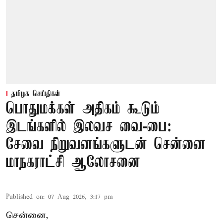
தமிழக செய்திகள்
பொதுமக்கள் அதிகம் கூடும்
இடங்களில் இலவச வை-பை:
சேவை நிறுவனங்களுடன் சென்னை
மாநகராட்சி ஆலோசனை
Published on
:
07 Aug 2026, 3:17 pm
சென்னை,