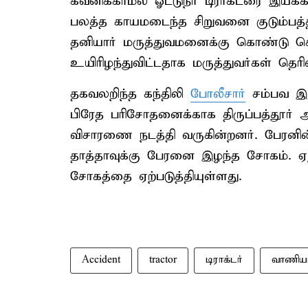
கவனிக்காமல் ஓட்டுநர் டிராக்டரை இயக்கிய
பலத்த காயமடைந்த சிறுவனை குடும்பத்தி
தனியார் மருத்துவமனைக்கு கொண்டு ச
உயிரிழந்துவிட்டதாக மருத்துவர்கள் தெரிவ
தகவலறிந்த கந்திலி
போலீசார்
சம்பவ இடத
பிரேத பரிசோதனைக்காக திருப்பத்தூர் 
விசாரணை நடத்தி வருகின்றனர். பேரன
தாத்தாவுக்கு பேரனை இழந்த சோகம். ஏற
சோகத்தை ஏற்படுத்தியுள்ளது.
Accident
tractor
டிராக்டர்
வாணியம