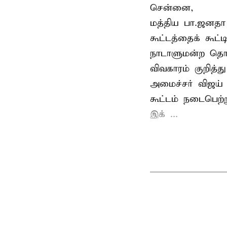
சென்னை,
மத்திய பா.ஜனத
கூட்டத்தைக் கூட
நாடாளுமன்ற தொக
விவகாரம் குறித்
அமைச்சர் விஜய
கூட்டம் நடைபெற்ற
இக் ...