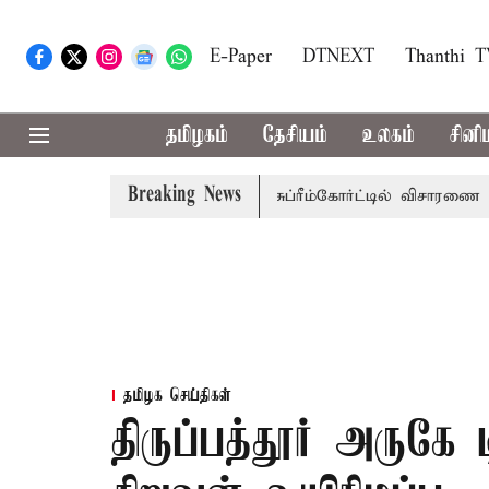
E-Paper
DTNEXT
Thanthi 
தமிழகம்
தேசியம்
உலகம்
சினி
Breaking News
ப்பணி வழக்கு; வரும் 14ம்தேதி சுப்ரீம்கோர்ட்டில் விசாரணை
அம
தமிழக செய்திகள்
திருப்பத்தூர் அருகே ட