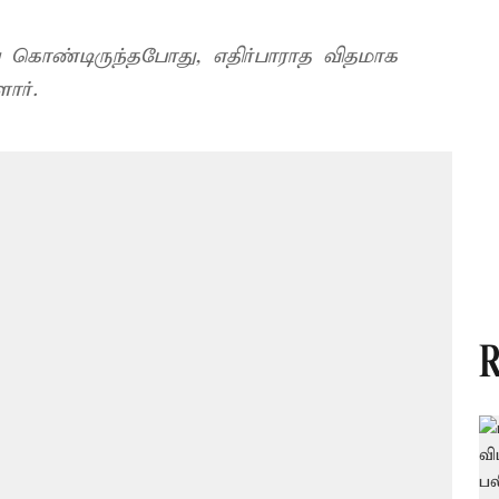
்று கொண்டிருந்தபோது, எதிர்பாராத விதமாக
ார்.
R