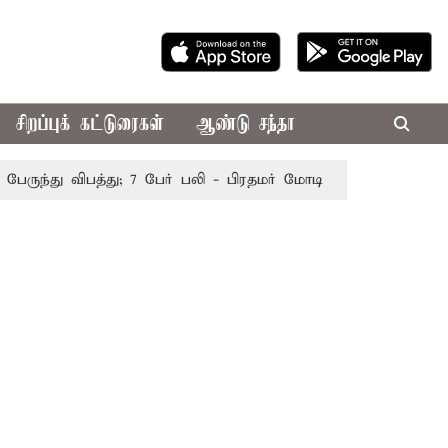
சிறப்புக் கட்டுரைகள்
ஆண்டு சந்தா
ந்து விபத்து; 7 பேர் பலி - பிரதமர் மோடி இரங்கல்
தொகுதி 