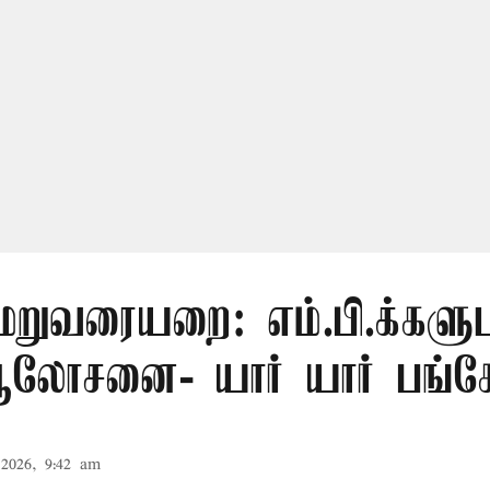
மறுவரையறை: எம்.பி.க்களு
லோசனை- யார் யார் பங்கேற
2026, 9:42 am