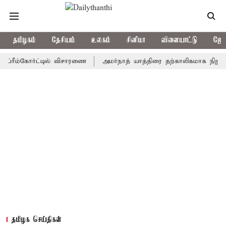
தமிழகம்
தேசியம்
உலகம்
சினிமா
விளையாட்டு
ஜோத
ம்கோர்ட்டில் விசாரணை
அமர்நாத் யாத்திரை தற்காலிகமாக நிறுத்தம்
தமிழக செய்திகள்