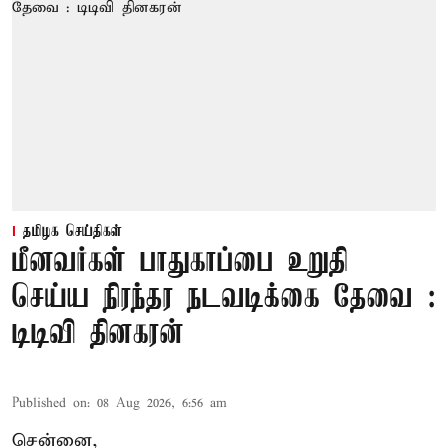
தமிழக செய்திகள்
மீனவர்கள் பாதுகாப்பை உறுதி
செய்ய நிரந்தர நடவடிக்கை தேவை :
டிடிவி தினகரன்
Published on
:
08 Aug 2026, 6:56 am
சென்னை,