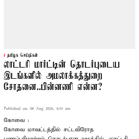
தமிழக செய்திகள்
லாட்டரி மார்ட்டின் தொடர்புடைய
இடங்களில் அமலாக்கத்துறை
சோதனை..பின்னணி என்ன?
Published on
:
08 Aug 2026, 8:55 am
கோவை :
கோவை
மாவட்டத்தில் சட்டவிரோத
பணப்பரிமாற்றம் தொடர்பான வழக்கில், லாட்டரி