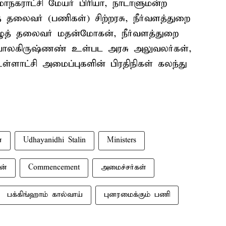
ாநகராட்சி மேயர் பிரியா, நாடாளுமன்ற
் தலைவர் (பணிகள்) சிற்றரசு, நீர்வளத்துறை
ுத் தலைவர் மதன்மோகன், நீர்வளத்துறை
லகிருஷ்ணண் உள்பட அரசு அலுவலர்கள்,
ள்ளாட்சி அமைப்புகளின் பிரதிநிகள் கலந்து
்
Udhayanidhi Stalin
Ministers
ன்
Commencement
அமைச்சர்கள்
பக்கிங்ஹாம் கால்வாய்
புனரமைக்கும் பணி