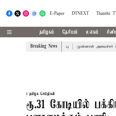
E-Paper
DTNEXT
Thanthi 
தமிழகம்
தேசியம்
உலகம்
சினி
Breaking News
தல்-அமைச்சர் விஜய் அழைப்பு
முன்னாள் அமைச்சர் பொன்முடிக
தமிழக செய்திகள்
ரூ.31 கோடியில் பக்க