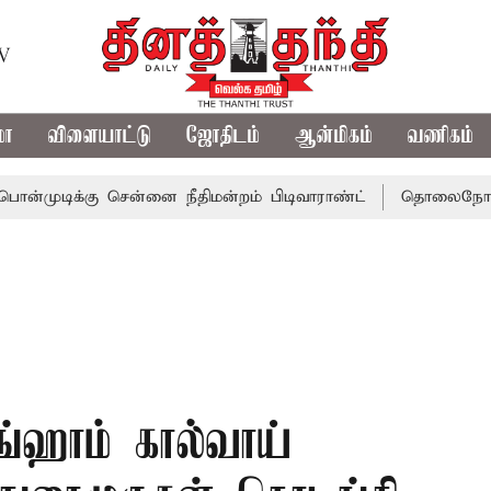
TV
மா
விளையாட்டு
ஜோதிடம்
ஆன்மிகம்
வணிகம்
்கு சென்னை நீதிமன்றம் பிடிவாராண்ட்
தொலைநோக்கு பார்வை
ிங்ஹாம் கால்வாய்