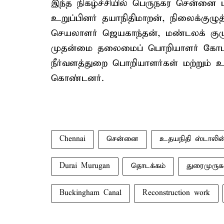
இந்த நிகழ்ச்சியில் பெருநகர சென்னை ம
உறுப்பினர் தயாநிதிமாறன், நிலைக்குழுத
செயலாளர் ஜெயகாந்தன், மண்டலக் குழ
முதன்மை தலைமைப் பொறியாளர் கோபா
நீர்வளத்துறை பொறியாளர்கள் மற்றும் உ
கொண்டனர்.
Chennai
சென்னை
உதயநிதி ஸ்டாலின
Durai Murugan
தொடக்கம்
துரைமுருக
Buckingham Canal
Reconstruction work