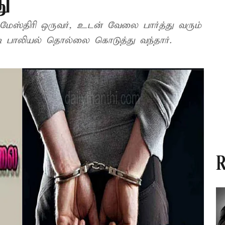
து
ிட மேஸ்திரி ஒருவர், உடன் வேலை பார்த்து வரும்
ி பாலியல் தொல்லை கொடுத்து வந்தார்.
R