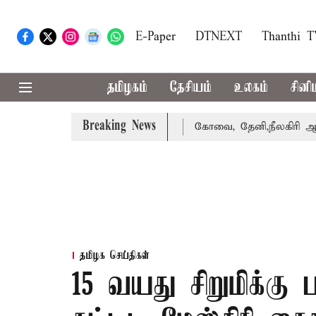
E-Paper
DTNEXT
Thanthi 
தமிழகம்
தேசியம்
உலகம்
சினி
Breaking News
ை வாபஸ் பெற்றார் சங்கீதா
கோவை, தேனி,நீலகிரி ஆகிய மாவட
தமிழக செய்திகள்
15 வயது சிறுமிக்கு