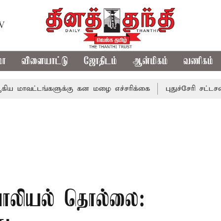
TV
மா
விளையாட்டு
ஜோதிடம்
ஆன்மிகம்
வணிகம்
்டங்களுக்கு கன மழை எச்சரிக்கை
புதுச்சேரி சட்டசபையில் 
 பாலியல் தொல்லை: