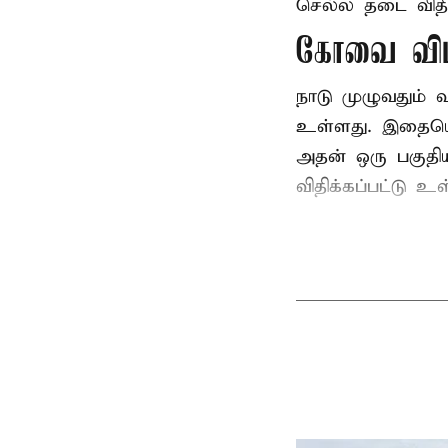
செல்ல தடை விதிக
கோவை விம
நாடு முழுவதும்
உள்ளது. இதையொட்
அதன் ஒரு பகுதி
விதிக்கப்பட்டு 