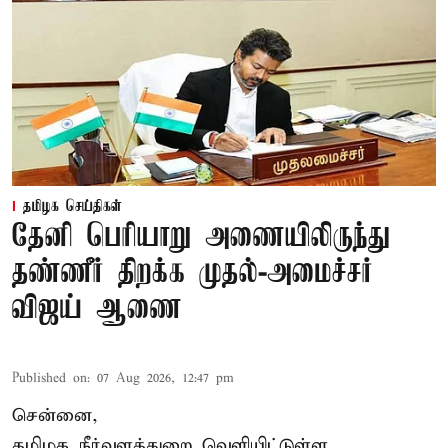
தமிழக செய்திகள்
தேனி பெரியாறு அணையிலிருந்து
தண்ணீர் திறக்க முதல்-அமைச்சர்
விஜய் ஆணை
Published on
:
07 Aug 2026, 12:47 pm
சென்னை,
தமிழக நீர்வளத்துறை வெளியிட்டுள்ள