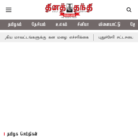
தமிழகம்
தேசியம்
உலகம்
சினிமா
விளையாட்டு
ஜோத
 மாவட்டங்களுக்கு கன மழை எச்சரிக்கை
புதுச்சேரி சட்டசபையில் வர
தமிழக செய்திகள்