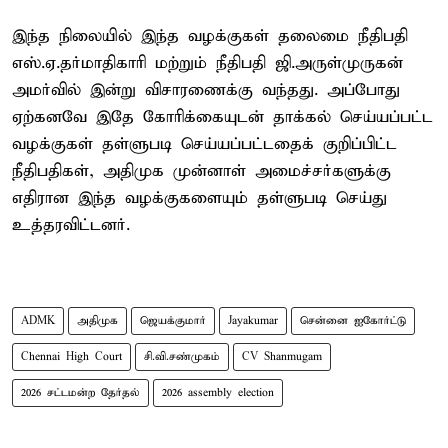
இந்த நிலையில் இந்த வழக்குகள் தலைமை நீதிபதி
எஸ்.ஏ.தர்மாதிகாரி மற்றும் நீதிபதி ஜி.அருள்முருகன்
அமர்வில் இன்று விசாரணைக்கு வந்தது. அப்போது
ஏற்கனவே இதே கோரிக்கையுடன் தாக்கல் செய்யப்பட்ட
வழக்குகள் தள்ளுபடி செய்யப்பட்டதைக் குறிப்பிட்ட
நீதிபதிகள், அதிமுக முன்னாள் அமைச்சர்களுக்கு
எதிரான இந்த வழக்குகளையும் தள்ளுபடி செய்து
உத்தரவிட்டனர்.
ADMK
அதிமுக
ஜெயக்குமார்
Jayakumar
சென்னை ஐகோர்ட்டு
Chennai High Court
சி.வி.சண்முகம்
CV Shanmugam
2026 சட்டமன்ற தேர்தல்
2026 assembly election