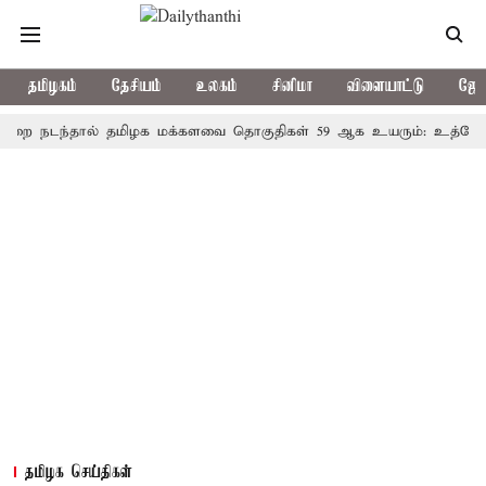
தமிழகம்
தேசியம்
உலகம்
சினிமா
விளையாட்டு
ஜோத
ந்தால் தமிழக மக்களவை தொகுதிகள் 59 ஆக உயரும்: உத்தேச பட்டி
தமிழக செய்திகள்