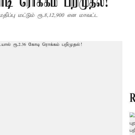
டி ரொக்கம் பறிமுதல்!
ிப்பு மட்டும் ரூ.8,12,900 என மாவட்ட
R