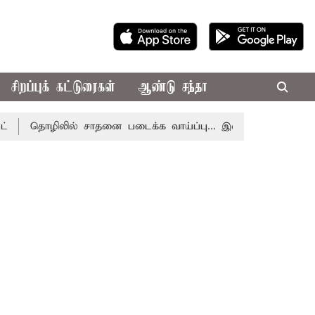
சிறப்புக் கட்டுரைகள்
ஆண்டு சந்தா
தொழிலில் சாதனை படைக்க வாய்ப்பு... இன்றைய ராசிபலன் 08.08