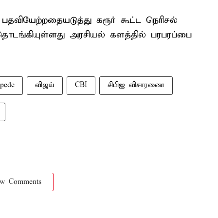
பதவியேற்றதையடுத்து கரூர் கூட்ட நெரிசல்
ொடங்கியுள்ளது அரசியல் களத்தில் பரபரப்பை
pede
விஜய்
CBI
சிபிஐ விசாரணை
ow Comments