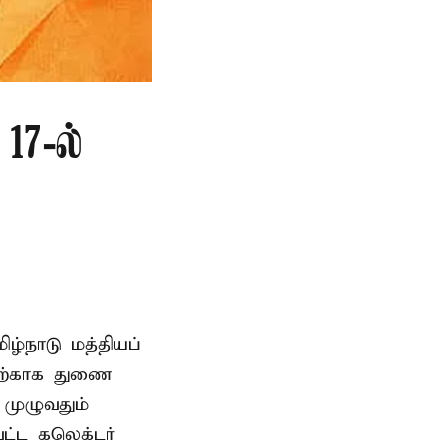
17-ல்
ிழ்நாடு மத்தியப்
தற்காக துணை
முழுவதும்
வட்ட கலெக்டர்