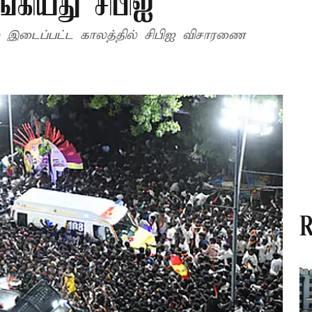
கியது சிபிஐ
 இடைப்பட்ட காலத்தில் சிபிஐ விசாரணை
R