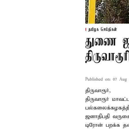
தமிழக செய்திகள்
துணை ஜன
திருவாரூ
Published on
:
07 Aug 
திருவாரூர்,
திருவாரூர் மாவட்
பல்கலைக்கழகத்த
ஜனாதிபதி வருகைத
டிரோன் பறக்க தடை