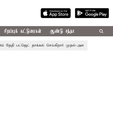
சிறப்புக் கட்டுரைகள்
ஆண்டு சந்தா
 பட்ஜெட் தாக்கல் செய்கிறார் முதல்-அமைச்சர் ரங்கசாமி
எதிர்