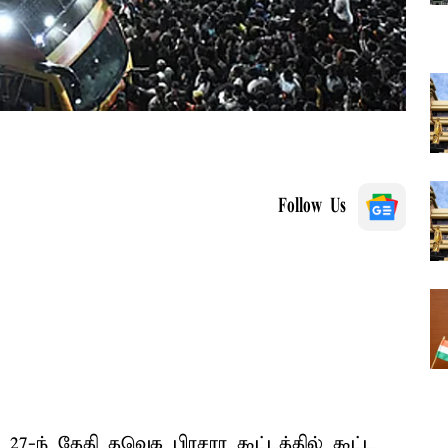
Follow Us
 27-ந் தேதி தவெக பிரசார கூட்டத்தில் கூட்ட