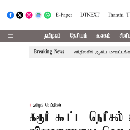
E-Paper
DTNEXT
Thanthi 
தமிழகம்
தேசியம்
உலகம்
சினி
Breaking News
ர் சங்கீதா
கோவை, தேனி,நீலகிரி ஆகிய மாவட்டங்களுக்கு க
தமிழக செய்திகள்
கரூர் கூட்ட நெரிசல் 