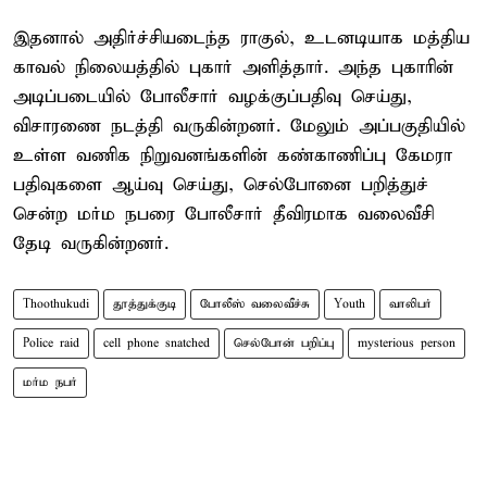
இதனால் அதிர்ச்சியடைந்த ராகுல், உடனடியாக மத்திய
காவல் நிலையத்தில் புகார் அளித்தார். அந்த புகாரின்
அடிப்படையில் போலீசார் வழக்குப்பதிவு செய்து,
விசாரணை நடத்தி வருகின்றனர். மேலும் அப்பகுதியில்
உள்ள வணிக நிறுவனங்களின் கண்காணிப்பு கேமரா
பதிவுகளை ஆய்வு செய்து, செல்போனை பறித்துச்
சென்ற மர்ம நபரை போலீசார் தீவிரமாக வலைவீசி
தேடி வருகின்றனர்.
Thoothukudi
தூத்துக்குடி
போலீஸ் வலைவீச்சு
Youth
வாலிபர்
Police raid
cell phone snatched
செல்போன் பறிப்பு
mysterious person
மர்ம நபர்