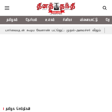
தமிழகம்
தேசியம்
உலகம்
சினிமா
விளையாட்டு
ஜோத
் கூடிய வேளாண் பட்ஜெட்: முதல்-அமைச்சர் விஜய்
தமிழக அரசியலி
தமிழக செய்திகள்