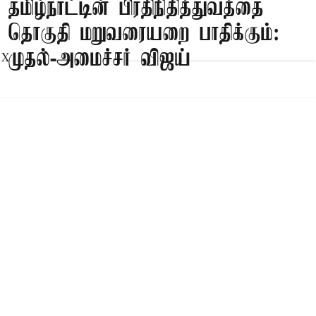
தமிழ்நாட்டின் பிரதிநிதித்துவத்தை
தொகுதி மறுவரையறை பாதிக்கும்:
முதல்-அமைச்சர் விஜய்
X
Published on
:
08 Aug 2026, 3:59 pm
சென்னை,
முதல்-அமைச்சர் விஜய் தலைமையில்
தமிழ்நாட்டைச் சேர்ந்த மக்களவை மற்றும்
மாநிலங்களவை உறுப்பினர்கள் பங்கேற்ற
தொகுதி மறுவரையறை தொடர்பான கலந்தாய்வுக்
கூட்டம் இன்று நடைபெற்றது. இதுதொடர்பாக
வெளியிடப்பட்டுள்ள செய்திக்குறிப்பில்
தெரிவிக்கப்பட்டிருப்பதாவது:-
முதல்-அமைச்சர் விஜய் தலைமையில்,