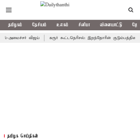
தமிழகம்
தேசியம்
உலகம்
சினிமா
விளையாட்டு
ஜோத
மைச்சர் விஜய்
கரூர் கூட்டநெரிசல்: இறந்தோரின் குடும்பத்தினருக்கு அ
தமிழக செய்திகள்