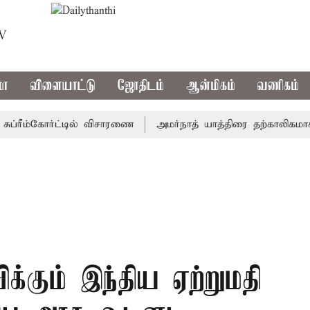
TV
மா
விளையாட்டு
ஜோதிடம்
ஆன்மிகம்
வணிகம்
ரீம்கோர்ட்டில் விசாரணை
அமர்நாத் யாத்திரை தற்காலிகமாக நிறுத
ிக்கும் இந்திய ஏற்றுமதி