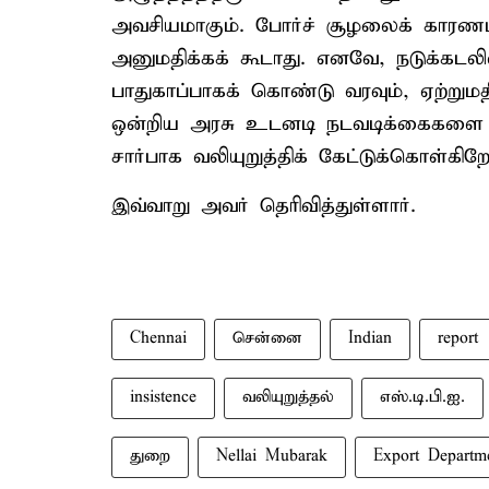
அவசியமாகும். போர்ச் சூழலைக் காரணம்
அனுமதிக்கக் கூடாது. எனவே, நடுக்கடலில
பாதுகாப்பாகக் கொண்டு வரவும், ஏற்றுமதி
ஒன்றிய அரசு உடனடி நடவடிக்கைகளை ம
சார்பாக வலியுறுத்திக் கேட்டுக்கொள்கிறே
இவ்வாறு அவர் தெரிவித்துள்ளார்.
Chennai
சென்னை
Indian
report
insistence
வலியுறுத்தல்
எஸ்.டி.பி.ஐ.
துறை
Nellai Mubarak
Export Departm