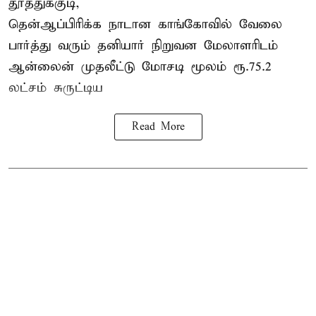
தூத்துக்குடி,
தென்ஆப்பிரிக்க நாடான
காங்கோ
வில் வேலை
பார்த்து வரும் தனியார் நிறுவன மேலாளரிடம்
ஆன்லைன் முதலீட்டு மோசடி மூலம் ரூ.75.2
லட்சம் சுருட்டிய
Read More