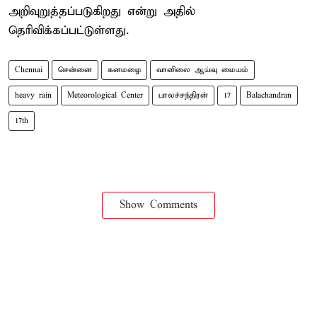
அறிவுறுத்தப்படுகிறது என்று அதில்
தெரிவிக்கப்பட்டுள்ளது.
Chennai
சென்னை
கனமழை
வானிலை ஆய்வு மையம்
heavy rain
Meteorological Center
பாலச்சந்திரன்
17
Balachandran
17th
Show Comments