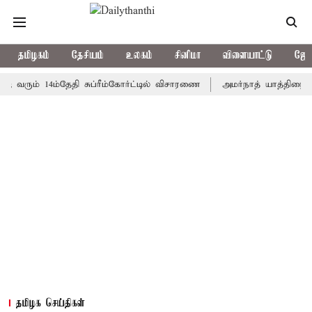
தமிழகம்
தேசியம்
உலகம்
சினிமா
விளையாட்டு
ஜோத
ம் 14ம்தேதி சுப்ரீம்கோர்ட்டில் விசாரணை
அமர்நாத் யாத்திரை தற்காலி
தமிழக செய்திகள்