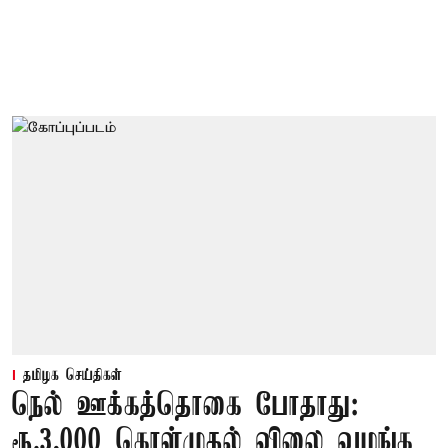
தமிழக செய்திகள்
நெல் ஊக்கத்தொகை போதாது:
ரூ.3,000 கொள்முதல் விலை வழங்க