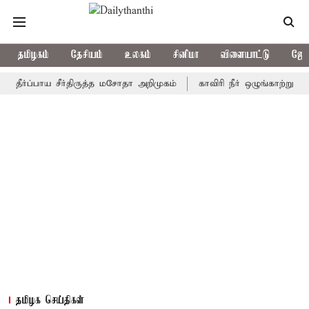
தமிழகம்
தேசியம்
உலகம்
சினிமா
விளையாட்டு
ஜோத
்பாய சீர்திருத்த மசோதா அறிமுகம்
காவிரி நீர் ஒழுங்காற்று குழு நா
தமிழக செய்திகள்