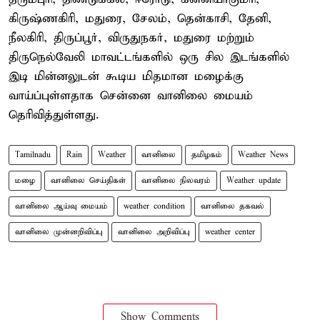
கிருஷ்ணகிரி, மதுரை, சேலம், தென்காசி, தேனி,
நீலகிரி, திருப்பூர், விருதுநகர், மதுரை மற்றும்
திருநெல்வேலி மாவட்டங்களில் ஒரு சில இடங்களில்
இடி மின்னலுடன் கூடிய மிதமான மழைக்கு
வாய்ப்புள்ளதாக சென்னை வானிலை மையம்
தெரிவித்துள்ளது.
Tamilnadu
Rain
Weather
வானிலை
தமிழகம்
Weather News
மழை
வானிலை செய்திகள்
வானிலை நிலவரம்
Weather update
வானிலை ஆய்வு மையம்
weather condition
வானிலை தகவல்
வானிலை முன்னறிவிப்பு
வானிலை அறிவிப்பு
weather center
Show Comments