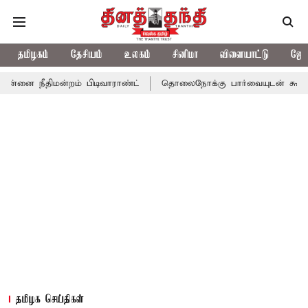
தமிழகம்
தேசியம்
உலகம்
சினிமா
விளையாட்டு
ஜோத
ிமன்றம் பிடிவாராண்ட்
தொலைநோக்கு பார்வையுடன் கூடிய வேளாண் ப
தமிழக செய்திகள்