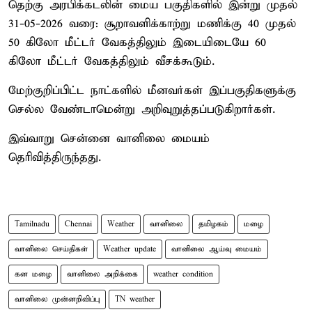
தெற்கு அரபிக்கடலின் மைய பகுதிகளில் இன்று முதல்
31-05-2026 வரை: சூறாவளிக்காற்று மணிக்கு 40 முதல்
50 கிலோ மீட்டர் வேகத்திலும் இடையிடையே 60
கிலோ மீட்டர் வேகத்திலும் வீசக்கூடும்.
மேற்குறிப்பிட்ட நாட்களில் மீனவர்கள் இப்பகுதிகளுக்கு
செல்ல வேண்டாமென்று அறிவுறுத்தப்படுகிறார்கள்.
இவ்வாறு சென்னை வானிலை மையம்
தெரிவித்திருந்தது.
Tamilnadu
Chennai
Weather
வானிலை
தமிழகம்
மழை
வானிலை செய்திகள்
Weather update
வானிலை ஆய்வு மையம்
கன மழை
வானிலை அறிக்கை
weather condition
வானிலை முன்னறிவிப்பு
TN weather