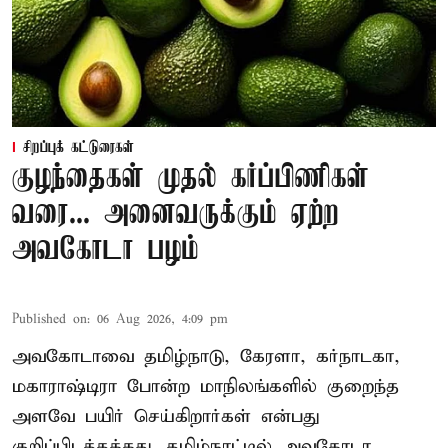
சிறப்புக் கட்டுரைகள்
குழந்தைகள் முதல் கர்ப்பிணிகள்
வரை... அனைவருக்கும் ஏற்ற
அவகோடா பழம்
Published on
:
06 Aug 2026, 4:09 pm
அவகோடாவை தமிழ்நாடு, கேரளா, கர்நாடகா,
மகாராஷ்டிரா போன்ற மாநிலங்களில் குறைந்த
அளவே பயிர் செய்கிறார்கள் என்பது
குறிப்பிடத்தக்கது. தமிழ்நாட்டில் அவகோடா