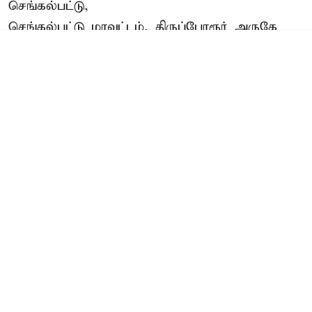
செங்கல்பட்டு,
செங்கல்பட்டு மாவட்டம், திருப்போரூர் அருகே
மின்சாரம் தாக்கி
3 பசு
Read More