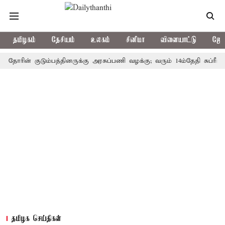
தமிழகம்
தேசியம்
உலகம்
சினிமா
விளையாட்டு
ஜோத
ின் குடும்பத்தினருக்கு அரசுப்பணி வழக்கு; வரும் 14ம்தேதி சுப்ரீம்கோர்ட
தமிழக செய்திகள்