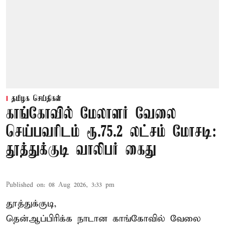
தமிழக செய்திகள்
காங்கோவில் மேலாளர் வேலை
செய்பவரிடம் ரூ.75.2 லட்சம் மோசடி:
தூத்துக்குடி வாலிபர் கைது
Published on
:
08 Aug 2026, 3:33 pm
தூத்துக்குடி,
தென்ஆப்பிரிக்க நாடான
காங்கோ
வில் வேலை