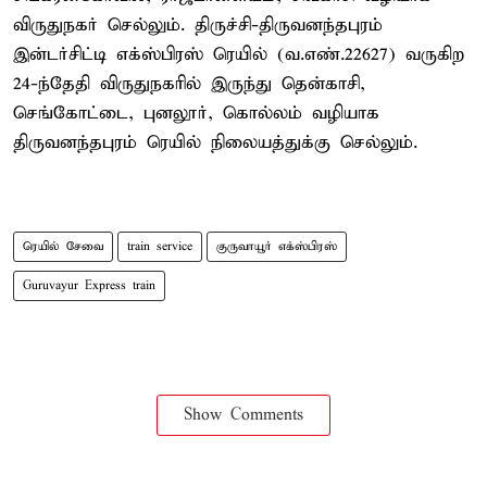
விருதுநகர் செல்லும். திருச்சி-திருவனந்தபுரம்
இன்டர்சிட்டி எக்ஸ்பிரஸ் ரெயில் (வ.எண்.22627) வருகிற
24-ந்தேதி விருதுநகரில் இருந்து தென்காசி,
செங்கோட்டை, புனலூர், கொல்லம் வழியாக
திருவனந்தபுரம் ரெயில் நிலையத்துக்கு செல்லும்.
ரெயில் சேவை
train service
குருவாயூர் எக்ஸ்பிரஸ்
Guruvayur Express train
Show Comments