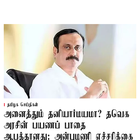
தமிழக செய்திகள்
அனைத்தும் தனியார்மயமா? தவெக
அரசின் பயணப் பாதை
ஆபத்தானது: அன்புமணி எச்சரிக்கை