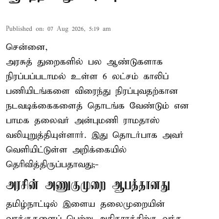
Published on
:
07 Aug 2026, 5:19 am
சென்னை,
அரசுத் துறைகளில் பல ஆண்டுகளாக
நிரப்பப்படாமல் உள்ள 6 லட்சம் காலிப்
பணியிடங்களை விரைந்து நிரப்புவதற்கான
நடவடிக்கைகளைத் தொடங்க வேண்டும் என
பாமக தலைவர் அன்புமணி ராமதாஸ்
வலியுறுத்தியுள்ளார். இது தொடர்பாக அவர்
வெளியிட்டுள்ள அறிக்கையில்
தெரிவித்திருப்பதாவது;-
அரசின் அணுகுமுறை ஆபத்தானது
தமிழ்நாட்டில் இளைய தலைமுறையின்
வாக்குகளைப் பெற்று அதிகாரத்திற்கு வந்த