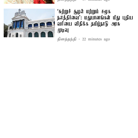
‘சுற்றுச் சூழல் மற்றும் சமூக
நலத்தீர்வை’: மதுபானங்கள் மீது புதிய
வரியை விதிக்க தமிழ்நாடு அரசு
முடிவு
தினத்தந்தி
22 minutes ago