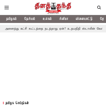
தமிழகம்
தேசியம்
உலகம்
சினிமா
விளையாட்டு
ஜோத
ு கட்சி கூட்டத்தை நடத்தாது ஏன்? உதயநிதி ஸ்டாலின் கேள்வி
த.வெ.க
தமிழக செய்திகள்