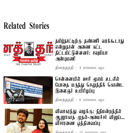
Related Stories
தமிழ்நாட்டிற்கு தண்ணீர் வரக்கூடாது
என்றுதான் அணை கட்ட
திட்டமிட்டுள்ளனர்: சவுமியா
அன்புமணி
தினத்தந்தி
4 minutes ago
சென்னையில் ஊசி மூலம் உடலில்
போதை மருந்து செலுத்திக் கொண்ட
இளைஞர் உயிரிழப்பு
தினத்தந்தி
6 minutes ago
விவாகரத்து வழக்கு: நீதிமன்றத்தில்
ஆஜராகாத முதல்-அமைச்சர் விஜய்...
விசாரணை ஒத்திவைப்பு
தினத்தந்தி
17 minutes ago