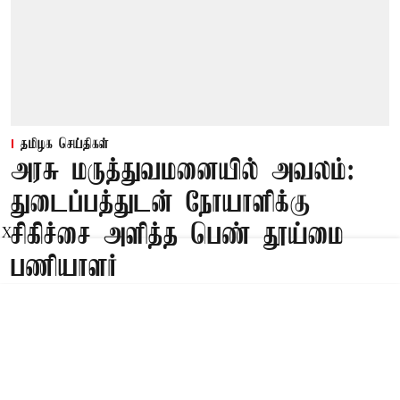
தமிழக செய்திகள்
அரசு மருத்துவமனையில் அவலம்:
துடைப்பத்துடன் நோயாளிக்கு
சிகிச்சை அளித்த பெண் தூய்மை
X
பணியாளர்
Published on
:
09 Aug 2026, 5:46 am
திருவண்ணாமலை,
திருவண்ணாமலை மாவட்டம் வந்தவாசி அரசு