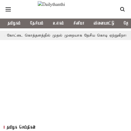
தமிழகம்
தேசியம்
உலகம்
சினிமா
விளையாட்டு
ஜோத
 கோட்டை கொத்தளத்தில் முதல் முறையாக தேசிய கொடி ஏற்றுகிறார், முதல்-
தமிழக செய்திகள்