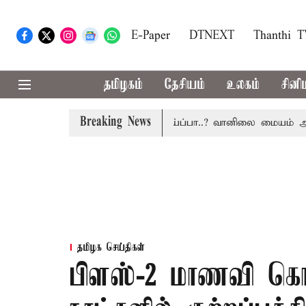
E-Paper
DTNEXT
Thanthi 
தமிழகம்
தேசியம்
உலகம்
சினி
Breaking News
மிழகத்தில் இன்று மழைக்கு வாய்ப்பா..? வானிலை மையம் அப்டேட
தமிழக செய்திகள்
பிளஸ்-2 மாணவி கொ