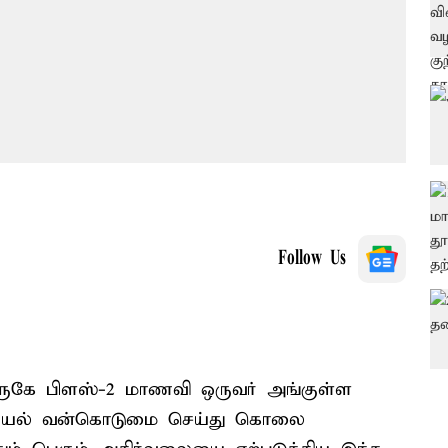
Follow Us
 அருகே பிளஸ்-2 மாணவி ஒருவர் அங்குள்ள
 பாலியல் வன்கொடுமை செய்து கொலை