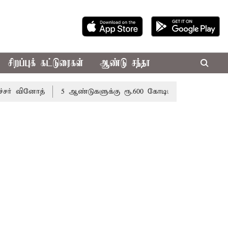
சிறப்புக் கட்டுரைகள்
ஆண்டு சந்தா
ோத்
5 ஆண்டுகளுக்கு ரூ.600 கோடியில் மண்வள பாதுகாப்பு இ