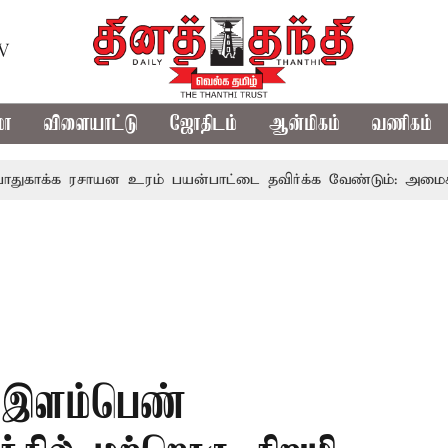
TV
மா
விளையாட்டு
ஜோதிடம்
ஆன்மிகம்
வணிகம்
 ரசாயன உரம் பயன்பாட்டை தவிர்க்க வேண்டும்: அமைச்சர் வின
ி இளம்பெண்