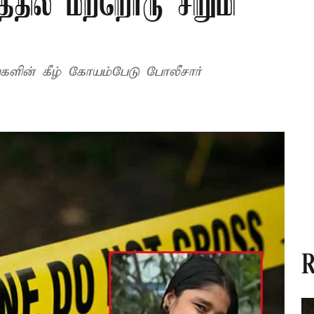
தில் மற்றொரு சிறுமி
வுகளின் கீழ் கோயம்பேடு போலீசார்
R