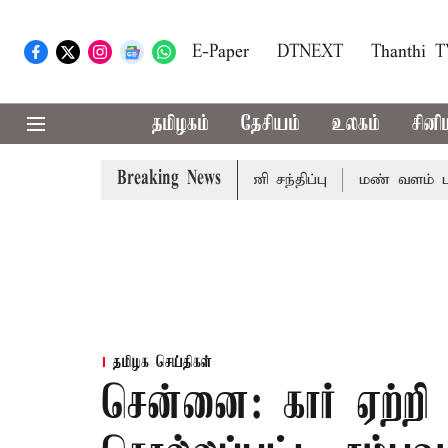
E-Paper
DTNEXT
Thanthi 
தமிழகம்
தேசியம்
உலகம்
சினி
Breaking News
சி.வி. சண்முகம், வேலுமணி சந்திப்பு
மண் வளம் பாதுகாக்க
தமிழக செய்திகள்
சென்னை: கார் ஏற்ற