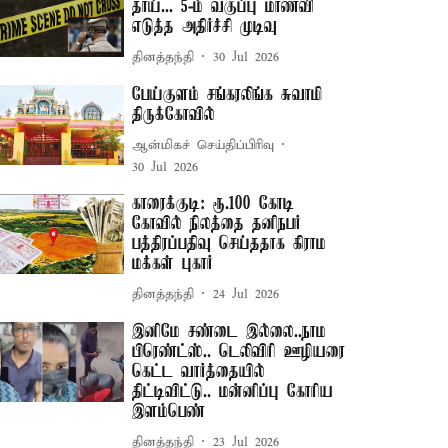
தாய்... 5-ம் வகுப்பு மாணவி
எடுத்த அதிர்ச்சி முடிவு
தினத்தந்தி
30 Jul 2026
பேய்குளம் சங்கரலிங்க சுவாமி
திருக்கோவில்
ஆன்மிகச் செய்திப்பிரிவு
30 Jul 2026
காரைக்குடி: ரூ.100 கோடி
கோவில் நிலத்தை தனிநபர்
பத்திரப்பதிவு செய்ததாக கிராம
மக்கள் புகார்
தினத்தந்தி
24 Jul 2026
இனிமே சண்டை இல்லை..நாம
பிரெண்ட்ஸ்.. டெலிவிரி ஊழியரை
கெட்ட வார்த்தையில்
திட்டிவிட்டு.. மன்னிப்பு கோரிய
இளம்பெண்
தினத்தந்தி
23 Jul 2026