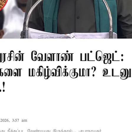
சின் வேளாண் பட்ஜெட்:
களை மகிழ்விக்குமா? உடனு
.!
2026, 3:57 am
்து நீக்கப்பட வேண்டியது இருந்தால்... -சபாநாயகர்