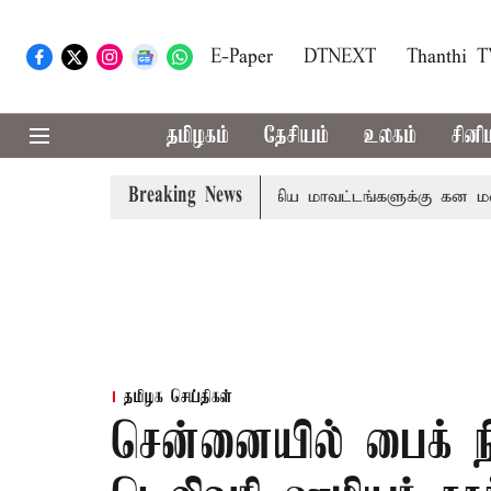
E-Paper
DTNEXT
Thanthi 
தமிழகம்
தேசியம்
உலகம்
சினி
Breaking News
கோவை, தேனி,நீலகிரி ஆகிய மாவட்டங்களுக்கு கன மழை எச்சர
தமிழக செய்திகள்
சென்னையில் பைக் நிற