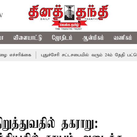
TV
மா
விளையாட்டு
ஜோதிடம்
ஆன்மிகம்
வணிகம்
ிக்கை
புதுச்சேரி சட்டசபையில் வரும் 24ம் தேதி பட்ஜெட் தாக்
ுத்துவதில் தகராறு: