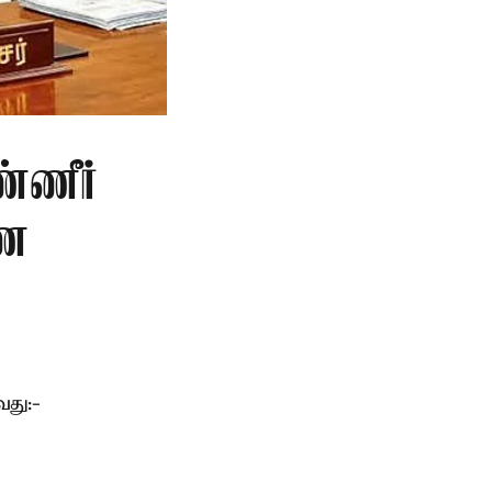
்ணீர்
ணை
து:-